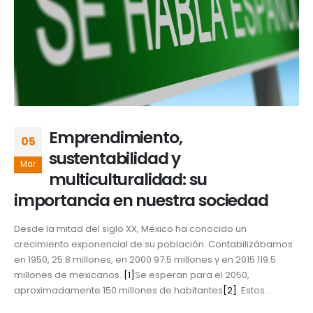
Emprendimiento,
05
sustentabilidad y
Mar
multiculturalidad: su
importancia en nuestra sociedad
Desde la mitad del siglo XX, México ha conocido un
crecimiento exponencial de su población. Contabilizábamos
en 1950, 25.8 millones, en 2000 97.5 millones y en 2015 119.5
millones de mexicanos.
[1]
Se esperan para el 2050,
aproximadamente 150 millones de habitantes
[2]
. Estos...