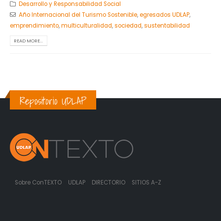
Desarrollo y Responsabilidad Social
Año Internacional del Turismo Sostenible
,
egresados UDLAP
,
emprendimiento
,
multiculturalidad
,
sociedad
,
sustentabilidad
READ MORE...
Repositorio UDLAP
Sobre ConTEXTO
UDLAP
DIRECTORIO
SITIOS A-Z