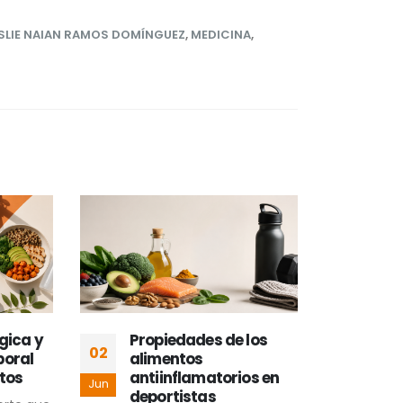
SLIE NAIAN RAMOS DOMÍNGUEZ
,
MEDICINA
,
ica y
Propiedades de los
Ins
02
16
ral
alimentos
com
os
antiinflamatorios en
com
Jun
May
deportistas
en 