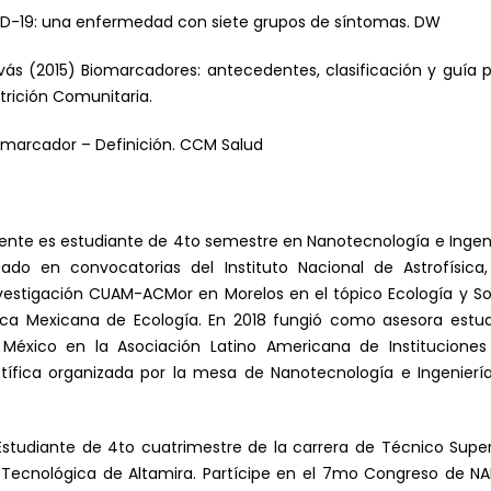
VID-19: una enfermedad con siete grupos de síntomas. DW
vás (2015) Biomarcadores: antecedentes, clasificación y guía 
utrición Comunitaria.
iomarcador – Definición. CCM Salud
ente es estudiante de 4to semestre en Nanotecnología e Ingeni
pado en convocatorias del Instituto Nacional de Astrofísica
estigación CUAM-ACMor en Morelos en el tópico Ecología y So
ífica Mexicana de Ecología. En 2018 fungió como asesora est
 México en la Asociación Latino Americana de Institucione
ífica organizada por la mesa de Nanotecnología e Ingeniería
tudiante de 4to cuatrimestre de la carrera de Técnico Superi
d Tecnológica de Altamira. Partícipe en el 7mo Congreso de N