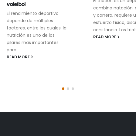
El triatlón es un depo
voleibol
combina natación, ci
El rendimiento deportivo
y carrera, requiere un
depende de múltiples
esfuerzo físico, discipl
factores, entre los cuales, la
constancia. Los triatlet
nutrición es uno de los
READ MORE
pilares más importantes
para...
READ MORE