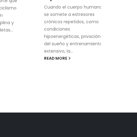
rte que
onc
Cuando el cuerpo humano
clismo
El c
se somete a estresores
uno 
crónicos repetidos, como
ina y
desa
condiciones
as...
mode
hipoenergéticas, privación
avan
del sueño y entrenamiento
REA
extensivo, la...
READ MORE