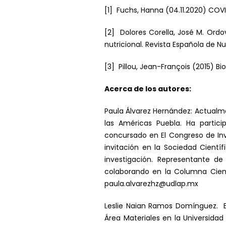
[1] Fuchs, Hanna (04.11.2020) CO
[2] Dolores Corella, José M. Ordo
nutricional. Revista Española de N
[3] Pillou, Jean-François (2015) B
Acerca de los autores:
Paula Álvarez Hernández: Actualm
las Américas Puebla. Ha partici
concursado en El Congreso de Inv
invitación en la Sociedad Cient
investigación. Representante de
colaborando en la Columna Cient
paula.alvarezhz@udlap.mx
Leslie Naian Ramos Domínguez. Es
Área Materiales en la Universida