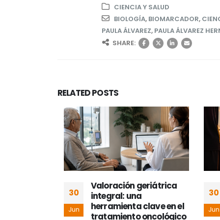
CIENCIA Y SALUD
BIOLOGÍA
,
BIOMARCADOR
,
CIEN
PAULA ÁLVAREZ
,
PAULA ÁLVAREZ HE
SHARE:
RELATED
POSTS
rés y
Valoración geriátrica
30
30
 madres
integral: una
herramienta clave en el
Jun
Jun
tratamiento oncológico