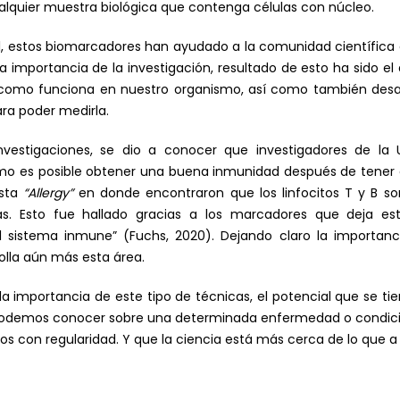
alquier muestra biológica que contenga células con núcleo.
, estos biomarcadores han ayudado a la comunidad científica a
a importancia de la investigación, resultado de esto ha sido el
y como funciona en nuestro organismo, así como también desa
ra poder medirla.
nvestigaciones, se dio a conocer que investigadores de la 
mo es posible obtener una buena inmunidad después de tener 
ista
“Allergy”
en donde encontraron que los linfocitos T y B s
as. Esto fue hallado gracias a los marcadores que deja es
l sistema inmune” (Fuchs, 2020). Dejando claro la importanc
rolla aún más esta área.
 la importancia de este tipo de técnicas, el potencial que se t
 podemos conocer sobre una determinada enfermedad o condici
s con regularidad. Y que la ciencia está más cerca de lo que 