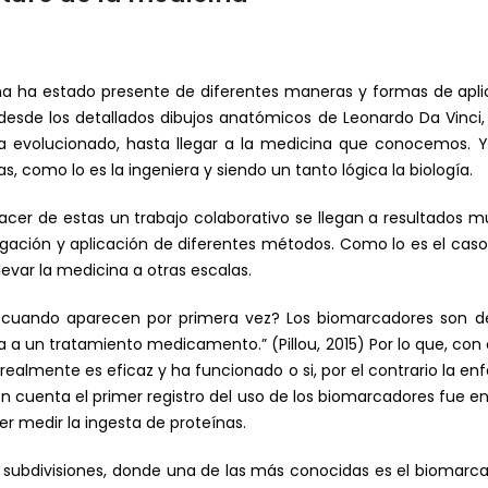
icina ha estado presente de diferentes maneras y formas de apl
, desde los detallados dibujos anatómicos de Leonardo Da Vinci
ha evolucionado, hasta llegar a la medicina que conocemos. 
as, como lo es la ingeniera y siendo un tanto lógica la biología.
hacer de estas un trabajo colaborativo se llegan a resultados 
tigación y aplicación de diferentes métodos. Como lo es el cas
evar la medicina a otras escalas.
 cuando aparecen por primera vez? Los biomarcadores son d
ia a un tratamiento medicamento.” (Pillou, 2015) Por lo que, co
ealmente es eficaz y ha funcionado o si, por el contrario la e
n cuenta el primer registro del uso de los biomarcadores fue e
der medir la ingesta de proteínas.
subdivisiones, donde una de las más conocidas es el biomarcad