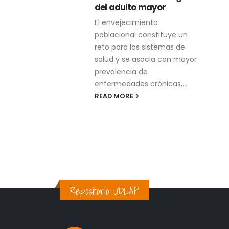
elación entre
del adulto mayor
la actitud y
El envejecimiento
strés con la
poblacional constituye un
lactancia
reto para los sistemas de
salud y se asocia con mayor
prevalencia de
enfermedades crónicas,...
READ MORE
Repositorio UDLAP