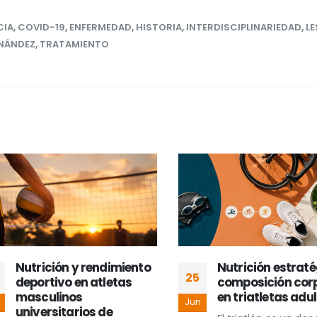
CIA
,
COVID-19
,
ENFERMEDAD
,
HISTORIA
,
INTERDISCIPLINARIEDAD
,
LE
RNÁNDEZ
,
TRATAMIENTO
Nutrición y rendimiento
Nutrición estratég
25
deportivo en atletas
composición corpo
masculinos
en triatletas adult
Jun
universitarios de