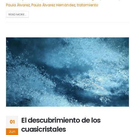
Paula Álvarez
,
Paula Álvarez Hernández
,
tratamiento
READ MORE...
El descubrimiento de los
01
cuasicristales
Jun