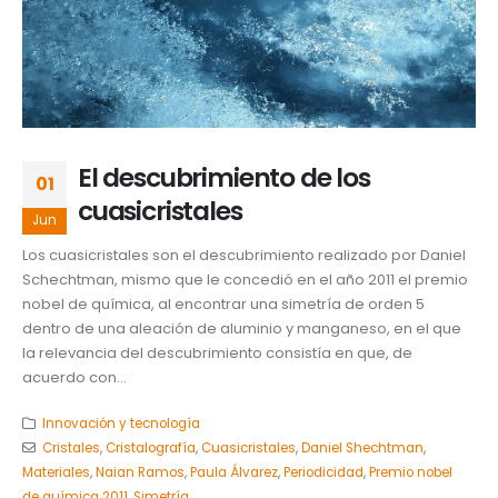
El descubrimiento de los
01
cuasicristales
Jun
Los cuasicristales son el descubrimiento realizado por Daniel
Schechtman, mismo que le concedió en el año 2011 el premio
nobel de química, al encontrar una simetría de orden 5
dentro de una aleación de aluminio y manganeso, en el que
la relevancia del descubrimiento consistía en que, de
acuerdo con...
Innovación y tecnología
Cristales
,
Cristalografía
,
Cuasicristales
,
Daniel Shechtman
,
Materiales
,
Naian Ramos
,
Paula Álvarez
,
Periodicidad
,
Premio nobel
de química 2011
,
Simetría