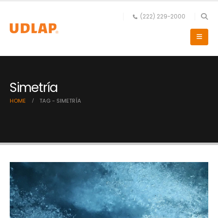
(222) 229-2000
Simetría
HOME
TAG -
SIMETRÍA