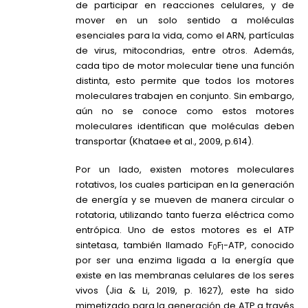
de participar en reacciones celulares, y de
mover en un solo sentido a moléculas
esenciales para la vida, como el ARN, partículas
de virus, mitocondrias, entre otros. Además,
cada tipo de motor molecular tiene una función
distinta, esto permite que todos los motores
moleculares trabajen en conjunto. Sin embargo,
aún no se conoce como estos motores
moleculares identifican que moléculas deben
transportar (Khataee et al., 2009, p.614).
Por un lado, existen motores moleculares
rotativos, los cuales participan en la generación
de energía y se mueven de manera circular o
rotatoria, utilizando tanto fuerza eléctrica como
entrópica. Uno de estos motores es el ATP
sintetasa, también llamado F
F
-ATP, conocido
0
1
por ser una enzima ligada a la energía que
existe en las membranas celulares de los seres
vivos (Jia & Li, 2019, p. 1627), este ha sido
mimetizado para la generación de ATP a través