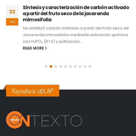
Síntesis y caracterización de carbón activado
22
a partir del fruto seco de la jacaranda
mimosifolia
Jul
Se sintetizó carbón activado a partir del fruto seco de
Jacaranda mimosifolia mediante activación química
con H₃PO₄ (R=2) y activación...
READ MORE
Repositorio UDLAP