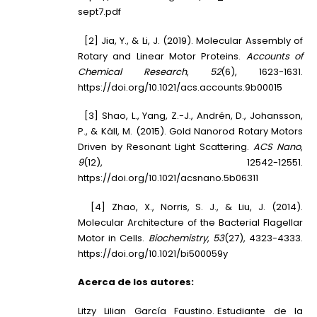
sept7.pdf
[2] Jia, Y., & Li, J. (2019). Molecular Assembly of
Rotary and Linear Motor Proteins.
Accounts of
Chemical Research
,
52
(6), 1623-1631.
https://doi.org/10.1021/acs.accounts.9b00015
[3] Shao, L., Yang, Z.-J., Andrén, D., Johansson,
P., & Käll, M. (2015). Gold Nanorod Rotary Motors
Driven by Resonant Light Scattering.
ACS Nano
,
9
(12), 12542-12551.
https://doi.org/10.1021/acsnano.5b06311
[4] Zhao, X., Norris, S. J., & Liu, J. (2014).
Molecular Architecture of the Bacterial Flagellar
Motor in Cells.
Biochemistry
,
53
(27), 4323-4333.
https://doi.org/10.1021/bi500059y
Acerca de los autores:
Litzy Lilian García Faustino. Estudiante de la