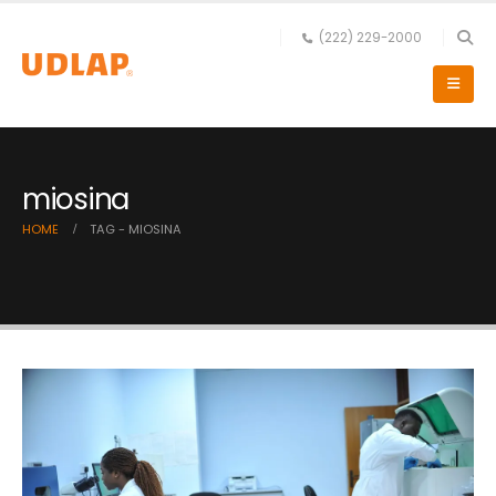
(222) 229-2000
miosina
HOME
TAG -
MIOSINA