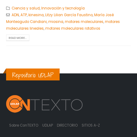
Ciencia y salud
,
Innovación y tecnología
ADN
,
ATP
,
kinesina
,
Litzy Lilian García Faustino
,
María José
Monteagudo Candiani
,
miosina
,
motores moleculares
,
motores
moleculares lineales
,
motores moleculares rotativos
READ MORE...
Repositorio UDLAP
Sobre ConTEXTO
UDLAP
DIRECTORIO
SITIOS A-Z