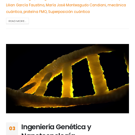
Lilian García Faustino
,
María José Monteagudo Candiani
,
mecánica
cuántica
,
proteína FMO
,
Superposición cuántica
READ MORE...
Ingeniería Genética y
03