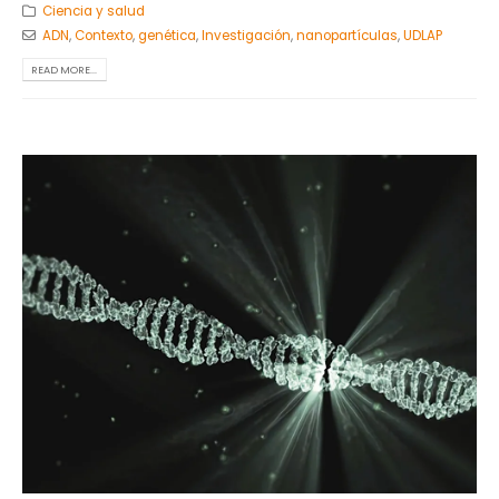
Ciencia y salud
ADN
,
Contexto
,
genética
,
Investigación
,
nanopartículas
,
UDLAP
READ MORE...