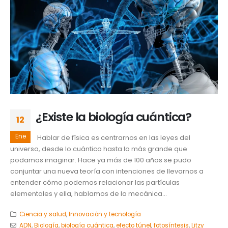
¿Existe la biología cuántica?
12
Ene
Hablar de física es centrarnos en las leyes del
universo, desde lo cuántico hasta lo más grande que
podamos imaginar. Hace ya más de 100 años se pudo
conjuntar una nueva teoría con intenciones de llevarnos a
entender cómo podemos relacionar las partículas
elementales y ella, hablamos de la mecánica...
Ciencia y salud
,
Innovación y tecnología
ADN
,
Biología
,
biología cuántica
,
efecto túnel
,
fotosíntesis
,
Litzy