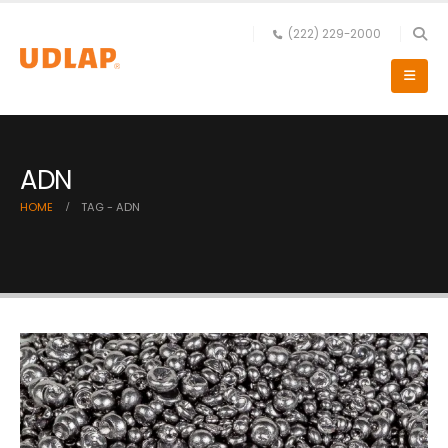
(222) 229-2000
ADN
HOME
TAG -
ADN