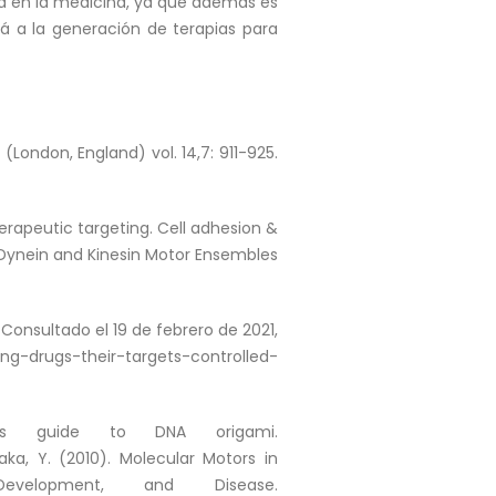
ia en la medicina, ya que además es
á a la generación de terapias para
 (London, England) vol. 14,7: 911-925.
herapeutic targeting. Cell adhesion &
 of Dynein and Kinesin Motor Ensembles
 Consultado el 19 de febrero de 2021,
ng-drugs-their-targets-controlled-
r’s guide to DNA origami.
aka, Y. (2010). Molecular Motors in
velopment, and Disease.