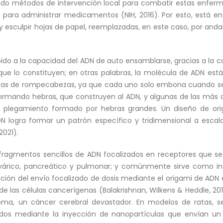
ollado métodos de intervención local para combatir estas enfe
 para administrar medicamentos (NIH, 2016). Por esto, está en
 y esculpir hojas de papel, reemplazadas, en este caso, por an
ebido a la capacidad del ADN de auto ensamblarse, gracias a la
que lo constituyen; en otras palabras, la molécula de ADN est
as de rompecabezas, ya que cada uno solo embona cuando se i
ormando hebras, que construyen al ADN, y algunas de las más 
 plegamiento formado por hebras grandes. Un diseño de or
DN logra formar un patrón específico y tridimensional a escal
2021).
n fragmentos sencillos de ADN focalizados en receptores que se
árico, pancreático y pulmonar; y comúnmente sirve como in
nción del envío focalizado de dosis mediante el origami de ADN 
de las células cancerígenas (Balakrishnan, Wilkens & Heddle, 2
toma, un cáncer cerebral devastador. En modelos de ratas,
os mediante la inyección de nanopartículas que envían un 