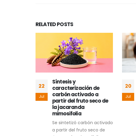
RELATED
POSTS
a
Síntesis y
22
20
caracterización de
as
carbón activado a
Jul
Jul
 hidrogeles
partir del fruto seco de
ernativa
la jacaranda
entos
mimosifolia
 menos
Se sintetizó carbón activado
a partir del fruto seco de
 bacterianas