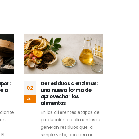
apor:
De residuos a enzimas:
Del 
02
01
ón a
una nueva forma de
pote
aprovechar los
uva
Jul
Jul
alimentos
ali
diante
En las diferentes etapas de
El o
con
producción de alimentos se
de l
generan residuos que, a
está
 El
simple vista, parecen no
y las