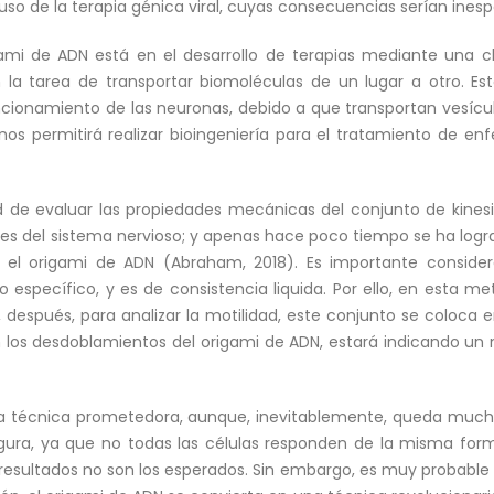
uso de la terapia génica viral, cuyas consecuencias serían inesp
igami de ADN está en el desarrollo de terapias mediante una
la tarea de transportar biomoléculas de un lugar a otro. Esto
ionamiento de las neuronas, debido a que transportan vesícula
s permitirá realizar bioingeniería para el tratamiento de en
d de evaluar las propiedades mecánicas del conjunto de kinesi
s del sistema nervioso; y apenas hace poco tiempo se ha logra
 el origami de ADN (Abraham, 2018). Es importante conside
o específico, y es de consistencia liquida. Por ello, en esta m
después, para analizar la motilidad, este conjunto se coloca en
n los desdoblamientos del origami de ADN, estará indicando un
na técnica prometedora, aunque, inevitablemente, queda mucho
gura, ya que no todas las células responden de la misma for
 resultados no son los esperados. Sin embargo, es muy probable 