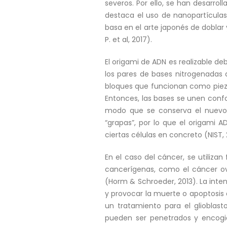
severos. Por ello, se han desarr
destaca el uso de nanopartículas
basa en el arte japonés de doblar
P. et al, 2017).
El origami de ADN es realizable d
los pares de bases nitrogenadas 
bloques que funcionan como piez
Entonces, las bases se unen conf
modo que se conserva el nuevo
“grapas”, por lo que el origami A
ciertas células en concreto (NIST, 
En el caso del cáncer, se utiliza
cancerígenas, como el cáncer ov
(Horm & Schroeder, 2013). La inte
y provocar la muerte o apoptosis 
un tratamiento para el glioblas
pueden ser penetrados y encogid