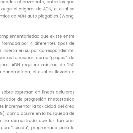
rmedades eficazmente, entre los que
 auge el origami de ADN, el cual se
damios de ADN auto plegables (Wang,
 complementariedad que existe entre
á formada por 4 diferentes tipos de
nserta en su par correspondiente.
cortas funcionan como “grapas”, de
igami ADN requiere mínimo de 250
a nanométrica, el cual es llevado a
 sobre expresan en líneas celulares
dicador de progresión metastásica
es incrementar la toxicidad del área
019), como ocurre en la búsqueda de
 se ha demostrado que los tumores
gen “suicida”, programado para la