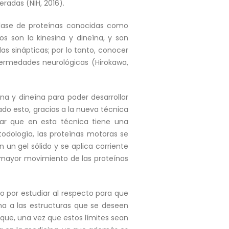
eradas (NIH, 2016).
 clase de proteínas conocidas como
s son la kinesina y dineína, y son
s sinápticas; por lo tanto, conocer
fermedades neurológicas (Hirokawa,
na y dineína para poder desarrollar
do esto, gracias a la nueva técnica
rar que en esta técnica tiene una
etodología, las proteínas motoras se
 un gel sólido y se aplica corriente
 mayor movimiento de las proteínas
 por estudiar al respecto para que
ma a las estructuras que se deseen
que, una vez que estos límites sean