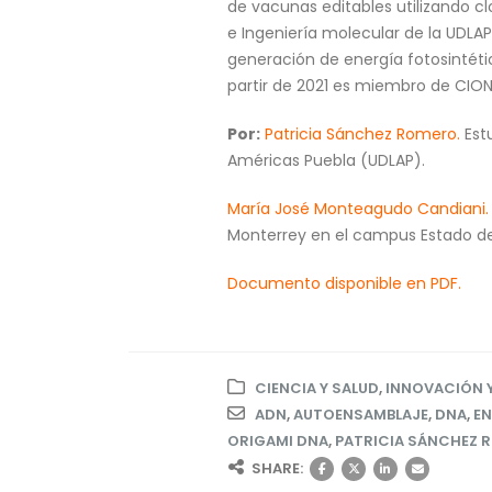
de vacunas editables utilizando c
e Ingeniería molecular de la UDLAP
generación de energía fotosintét
partir de 2021 es miembro de CIO
Por:
Patricia Sánchez Romero.
Estu
Américas Puebla (UDLAP).
María José Monteagudo Candiani.
Monterrey en el campus Estado de
Documento disponible en PDF.
CIENCIA Y SALUD
,
INNOVACIÓN 
ADN
,
AUTOENSAMBLAJE
,
DNA
,
EN
ORIGAMI DNA
,
PATRICIA SÁNCHEZ 
SHARE: