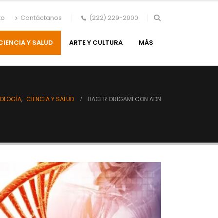
to
Contáctanos
(222) 229-2000
CIENCIA Y SALUD
ARTE Y CULTURA
MÁS
NOLOGÍA
,
CIENCIA Y SALUD
HACER ORIGAMI CON ADN