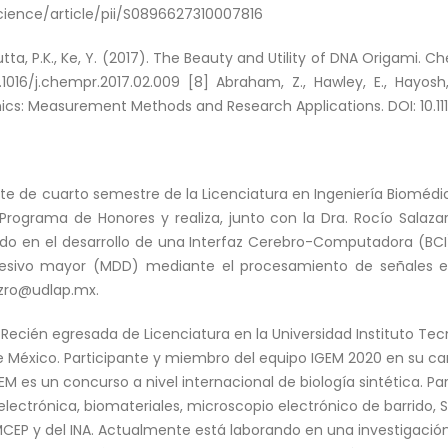
ience/article/pii/S0896627310007816
Dutta, P.K., Ke, Y. (2017). The Beauty and Utility of DNA Origami. 
.1016/j.chempr.2017.02.009 [8] Abraham, Z., Hawley, E., Hayosh
ics: Measurement Methods and Research Applications. DOI: 10.11
te de cuarto semestre de la Licenciatura en Ingeniería Biomédic
Programa de Honores y realiza, junto con la Dra. Rocío Salaz
do en el desarrollo de una Interfaz Cerebro-Computadora (BC
presivo mayor (MDD) mediante el procesamiento de señales el
ezro@udlap.mx.
ecién egresada de Licenciatura en la Universidad Instituto Tecn
 México. Participante y miembro del equipo IGEM 2020 en su cam
EM es un concurso a nivel internacional de biología sintética. P
ectrónica, biomateriales, microscopio electrónico de barrido, SP
AMCEP y del INA. Actualmente está laborando en una investigación