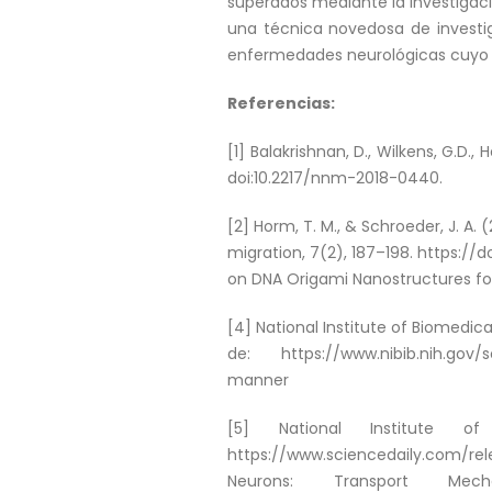
superados mediante la investigaci
una técnica novedosa de investig
enfermedades neurológicas cuyo 
Referencias:
[1] Balakrishnan, D., Wilkens, G.D.,
doi:10.2217/nnm-2018-0440.
[2] Horm, T. M., & Schroeder, J. A
migration, 7(2), 187–198. https://d
on DNA Origami Nanostructures for
[4] National Institute of Biomedic
de: https://www.nibib.nih.gov/s
manner
[5] National Institute 
https://www.sciencedaily.com/rele
Neurons: Transport Me