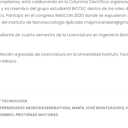
loroplastos, está colaborando en la Columna Científica organiz
 y es miembro del grupo estudiantil BIOTEC dentro de los roles d
ica. Participó en el congreso INASCON 2020 donde se expusieron
N del Instituto de Nanotecnología Aplicada majomcandiani@gm
diante de cuarto semestre de la Licenciatura en Ingeniería Biom
Recién egresada de Licenciatura en la Universidad Instituto Tec
 México.
Y TECNOLOGÍA
FERMEDADES NEURODEGENERATIVAS
,
MARÍA JOSÉ MONTEAGUDO
,
ROMERO
,
PROTEÍNAS MOTORAS