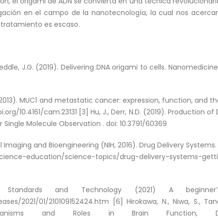
ón, el origami de ADN se convierta en una técnica revolucionar
ación en el campo de la nanotecnología, la cual nos acercar
tratamiento es escaso.
 Heddle, J.G. (2019). Delivering DNA origami to cells. Nanomedicine
. (2013). MUC1 and metastatic cancer: expression, function, and t
oi.org/10.4161/cam.23131 [3] Hu, J., Derr, N.D. (2019). Production
 Single Molecule Observation . doi: 10.3791/60369
al Imaging and Bioengineering (NIH, 2016). Drug Delivery Systems.
cience-education/science-topics/drug-delivery-systems-getti
of Standards and Technology (2021) A beginne
ases/2021/01/210109152424.htm [6] Hirokawa, N., Niwa, S., Tan
chanisms and Roles in Brain Function, De