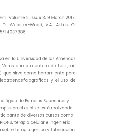
Chem. Volume 2, Issue 3, 9 March 2017,
, D., Webster-Wood, V.A., Akkus, O.
15/1.4037886.
a en la Universidad de las Américas
ar Varas como mentora de tesis, un
I) que sirva como herramienta para
ectroencefalográficas y el uso de
ológico de Estudios Superiores y
pus en el cual se está realizando
articipante de diversos cursos como
IONS, terapia celular e ingeniería
 sobre terapia génica y fabricación