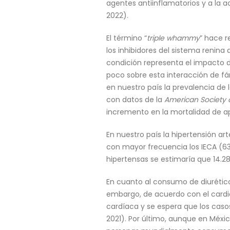
agentes antiinflamatorios y a la 
2022).
El término “
triple whammy
” hace 
los inhibidores del sistema renina 
condición representa el impacto d
poco sobre esta interacción de f
en nuestro país la prevalencia d
con datos de la
American Society 
incremento en la mortalidad de 
En nuestro país la hipertensión a
con mayor frecuencia los IECA (6
hipertensas se estimaría que 14.2
En cuanto al consumo de diurétic
embargo, de acuerdo con el cardi
cardíaca y se espera que los caso
2021). Por último, aunque en Méx