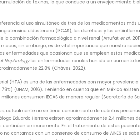
acumulación de toxinas, lo que conduce a un envejecimiento bi
referencia al uso simultáneo de tres de los medicamentos más 
angiotensina aldosterona (IECAS), los diuréticos y los antiinflama
e la combinación farmacológica a nivel renal (Arrufat
et al
., 2
ármacos, sin embargo, es de vital importancia que nuestra soci
e las enfermedades que ocasionan que se empleen estos medic
of Nephrology
las enfermedades renales han ido en aumento los 
aproximadamente 22.8% (Chávez, 2022).
rterial (HTA) es una de las enfermedades con mayor prevalencia y
3.78%) (UNAM, 2016). Teniendo en cuenta que en México existen 
8 millones consumen IECAS de manera regular (Secretaría de Sal
os, actualmente no se tiene conocimiento de cuántas persona
ólogo Eduardo Herrera existen aproximadamente 2.4 millones de
s continúen en incremento. En el tratamiento de estos pacientes
ico no contamos con un consenso de consumo de AINES se sabe 