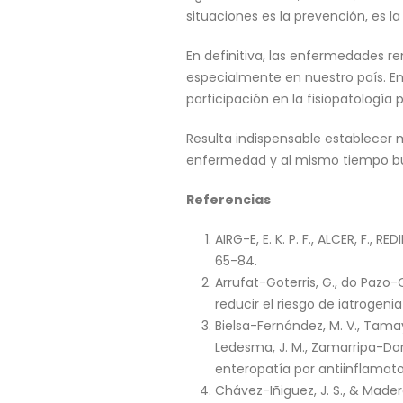
situaciones es la prevención, es l
En definitiva, las enfermedades re
especialmente en nuestro país. En 
participación en la fisiopatología 
Resulta indispensable establecer m
enfermedad y al mismo tiempo bus
Referencias
AIRG-E, E. K. P. F., ALCER, F., 
65-84.
Arrufat-Goterris, G., do Pazo-
reducir el riesgo de iatroge
Bielsa-Fernández, M. V., Tama
Ledesma, J. M., Zamarripa-Dor
enteropatía por antiinflamato
Chávez-Iñiguez, J. S., & Mader