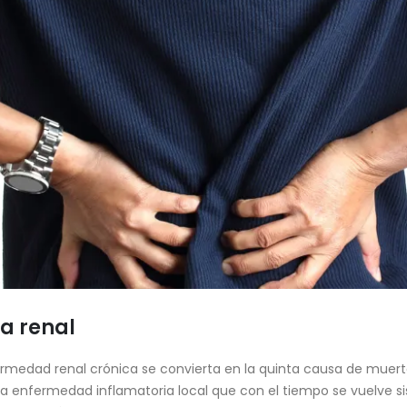
a renal
rmedad renal crónica se convierta en la quinta causa de muert
na enfermedad inflamatoria local que con el tiempo se vuelve si