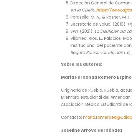
Dirección General de Comunic
en la CDMX.
https://www.dgcs
Perazella, M. A., & Rosner, M.
Secretaria de Salud. (2016).
Hi
SWI. (2021).
La insuficiencia c
Villarreal Ríos, E., Palacios-M
institucional del paciente c
Seguro
Social, vol. 58, núm. 6
Sobre los autores:
María Fernanda Romero Espino
Originaria de Puebla, Puebla, actu
Miembro estudiantil del American 
Asociación Médica Estudiantil de 
Contacto:
maria.romeroea@udla
Joseline Arroyo Hernández