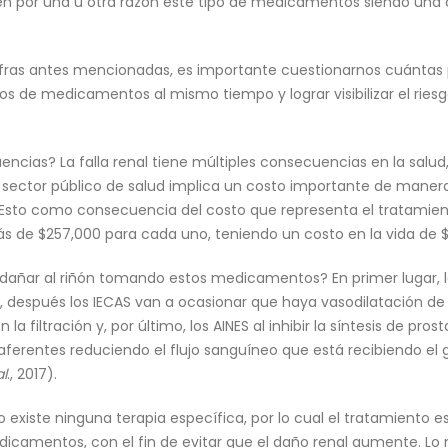
por una u otra razón este tipo de medicamentos siendo una c
cifras antes mencionadas, es importante cuestionarnos cuánt
os de medicamentos al mismo tiempo y lograr visibilizar el riesg
encias? La falla renal tiene múltiples consecuencias en la sal
el sector público de salud implica un costo importante de manera 
l. Esto como consecuencia del costo que representa el tratamie
ás de $257,000 para cada uno, teniendo un costo en la vida de $1
 dañar al riñón tomando estos medicamentos? En primer lugar, 
r, después los IECAS van a ocasionar que haya vasodilatación de 
la filtración y, por último, los AINES al inhibir la síntesis de pr
 aferentes reduciendo el flujo sanguíneo que está recibiendo el
al
., 2017).
o existe ninguna terapia específica, por lo cual el tratamiento
edicamentos, con el fin de evitar que el daño renal aumente. Lo