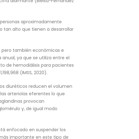
ifra alarmante (Bielsa-Fernández
as personas aproximadamente
o tan alto que tienen a desarrollar
ud, pero también económicas e
anual, ya que se utiliza entre el
nto de hemodiálisis para pacientes
,198,968 (IMSS, 2020).
los diuréticos reducen el volumen
las arteriolas eferentes lo que
ostaglandinas provocan
 glomérulo y, de igual modo
 está enfocado en suspender los
 más importante en este tipo de