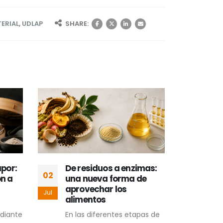
ERIAL
,
UDLAP
SHARE:
apor:
De residuos a enzimas:
Del 
02
01
ón a
una nueva forma de
pote
aprovechar los
uva
Jul
Jul
alimentos
ali
diante
En las diferentes etapas de
El o