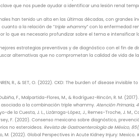
a clave que nos puede ayudar a identificar una lesión renal temp
nales han tenido un alta en las últimas décadas, con grandes ín
cuanto a la relación de “
triple whammy
” con la enfermedad ren
por lo que es necesario profundizar sobre el tema e intensificar la
ejores estrategias preventivas y de diagnóstico con el fin de dis
car alternativas que no comprometan la calidad de vida de la
REDINREN, R., & SET, O. (2022). CKD: The burden of disease invisible 
Oubiña, F., Malpartida-Flores, M., & Rodríguez-Rincón, R. M. (201
nia asociada a la combinación triple whammy.
Atención Primaria
,
4
yo-de la Cuesta, J. L., Lizárraga-López, J., Remes-Troche, J. M.,
sey, F. (2020). Consenso mexicano sobre diagnóstico, prevenció
rios no esteroideos.
Revista de Gastroenterología de México, 85(
o, M. (2022). Global Perspectives in Acute Kidney Injury: Mexico.