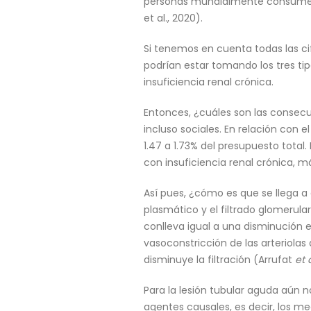
personas mundialmente consumen 
et al., 2020).
Si tenemos en cuenta todas las 
podrían estar tomando los tres tip
insuficiencia renal crónica.
Entonces, ¿cuáles son las consecu
incluso sociales. En relación con 
1.47 a 1.73% del presupuesto tota
con insuficiencia renal crónica, m
Así pues, ¿cómo es que se llega a
plasmático y el filtrado glomerula
conlleva igual a una disminución en 
vasoconstricción de las arteriolas
disminuye la filtración (Arrufat
et 
Para la lesión tubular aguda aún n
agentes causales, es decir, los m