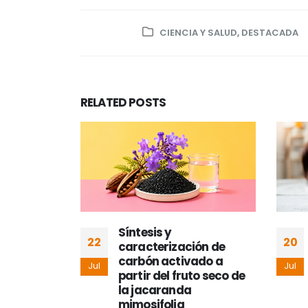
CIENCIA Y SALUD
,
DESTACADA
RELATED
POSTS
a
Síntesis y
22
20
caracterización de
as
carbón activado a
Jul
Jul
 hidrogeles
partir del fruto seco de
ernativa
la jacaranda
entos
mimosifolia