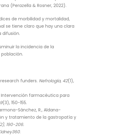
rana (Perazella & Rosner, 2022).
dices de morbilidad y mortalidad,
al se tiene claro que hay una clara
 difusión.
minuir la incidencia de la
 población.
to research funders.
Nefrología
,
42
(1),
7). Intervención farmacéutica para
9
(3), 150-155.
 Carmona-Sánchez, R., Aldana-
n y tratamiento de la gastropatía y
2), 190-206.
Kidney360
.