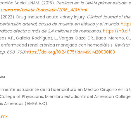
ación Social UNAM. (2016).
Realizan en la UNAM primer estudio 
.unam.mx/boletin/bdboletin/2016_481.html
 H. (2022). Drug-induced acute kidney injury.
Clinical Journal of t
pertensión arterial, causa de muerte en México y el mundo.
https
ardíaca afecta a más de 2,4 millones de mexicanos.
https://n9.cl
ateos A.F., Galicia-Rodríguez, L., Vargas-Daza, E.R., Baca-Moreno, C
on enfermedad renal crónica manejada con hemodiálisis.
Revista 
, pp. 698-708.
https://doi.org/10.24875/RMIMSS.M20000103
za
almente estudiante de la Licenciatura en Médico Cirujano en la 
College of Physicians, Miembro estudiantil del American College
las Américas (AMEA A.C).
p.mx