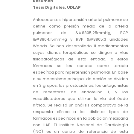
Resumen
Tesis Digitales, UDLAP
Antecedentes: hipertensión arterial pulmonar se
define como presión media de la arteria
pulmonar de &#8805;25mmHg, PCP
&#8804;15mmHg y RVP &#8805;3 unidades
Woods. Se han desarrollado 11 medicamentos
cuyas dianas terapéuticas se dirigen a vías
fisiopatológicas de esta entidad, a estos
fármacos se les conoce como terapia
específica para hipertensión pulmonar. En base
a su mecanismo principal de acción se dividen
en 3 grupos: las prostaciclinas, los antagonistas
de receptores de endotelina 1, y los
vasodilatadores que utilizan la vía del óxido
nítrico. Se realizó un análisis comparativo de la
respuesta clínica a los distintos tipos de
fármacos específicos en la población mexicana
con HAP. El Instituto Nacional de Cardiología
(INC) es un centro de referencia de esta