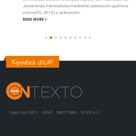
Jacaranda mimosifolia mediante activación química
con H₃PO₄ (R=2) y activación...
READ MORE
Repositorio UDLAP
Sobre ConTEXTO
UDLAP
DIRECTORIO
SITIOS A-Z