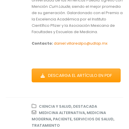
Universidad de las Américas Puebla. Egresó con
Mención
Cum Laude
, siendo el mejor promedio
de su generación. Galardonado con el Premio a
la Excelencia Académica por el Instituto
Científico Pfizer y la Asociación Mexicana de
Facultades y Escuelas de Medicina.
Contacto:
daniel.villarealpo@udlap.mx
DESCARGA EL ARTÍCULO EN PDF
CIENCIA Y SALUD
,
DESTACADA
MEDICINA ALTERNATIVA
,
MEDICINA
MODERNA
,
PACIENTE
,
SERVICIOS DE SALUD
,
TRATAMIENTO