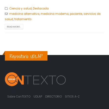
Ciencia y salud
,
Destacada
medicina alternativa
,
medicina moderna
,
paciente
,
servicios de
salud
,
tratamiento
READ MORE...
Repositorio UDLAP
Sobre ConTEXTO
UDLAP
DIRECTORIO
SITIOS A-Z