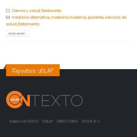
Ciencia y salud
,
Destacada
medicina alternativa
,
medicina moderna
,
paciente
,
servicios de
salud
,
tratamiento
READ MORE...
Repositorio UDLAP
Sobre ConTEXTO
UDLAP
DIRECTORIO
SITIOS A-Z