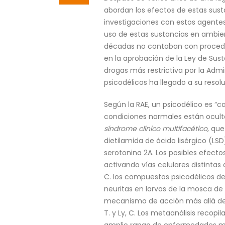
abordan los efectos de estas susta
investigaciones con estos agentes 
uso de estas sustancias en ambien
décadas no contaban con procedim
en la aprobación de la Ley de Sust
drogas más restrictiva por la Adm
psicodélicos ha llegado a su resolu
Según la RAE, un psicodélico es “
condiciones normales están oculto
síndrome clínico multifacético
, qu
dietilamida de ácido lisérgico (LS
serotonina 2A. Los posibles efect
activando vías celulares distintas
C. los compuestos psicodélicos de
neuritas en larvas de la mosca de l
mecanismo de acción más allá de u
T. y Ly, C. Los metaanálisis recop