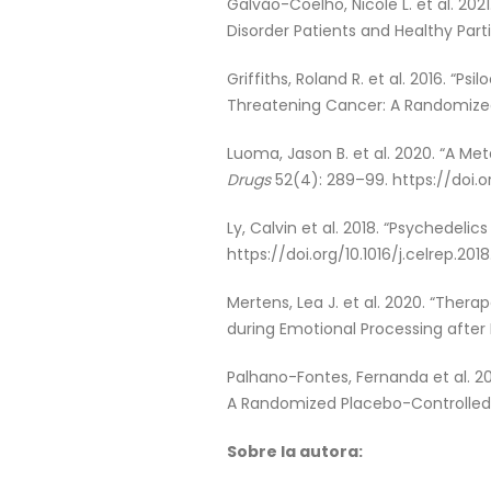
Galvão-Coelho, Nicole L. et al. 2
Disorder Patients and Healthy Part
Griffiths, Roland R. et al. 2016. “
Threatening Cancer: A Randomized 
Luoma, Jason B. et al. 2020. “A Me
Drugs
52(4): 289–99. https://doi.
Ly, Calvin et al. 2018. “Psychedeli
https://doi.org/10.1016/j.celrep.2018
Mertens, Lea J. et al. 2020. “The
during Emotional Processing after
Palhano-Fontes, Fernanda et al. 2
A Randomized Placebo-Controlled 
Sobre la autora: