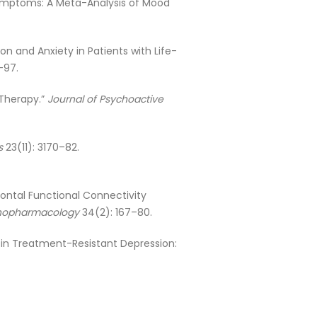
 Symptoms: A Meta-Analysis of Mood
ion and Anxiety in Patients with Life-
–97.
 Therapy.”
Journal of Psychoactive
s
23(11): 3170–82.
rontal Functional Connectivity
chopharmacology
34(2): 167–80.
 in Treatment-Resistant Depression: