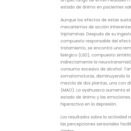
amplio rango de enfermedades ment
estado de ánimo en pacientes sal
Aunque los efectos de estas susta
mecanismos de acción inherentes.
triptaminas. Después de su ingesta,
compuesto responsable del efecto 
tratamiento, se encontró una remis
lisérgico (LSD), compuesto sintéti
indirectamente la neurotransmisió
consumo excesivo de alcohol. Tant
somatomotoras, disminuyendo la 
mezcla de dos plantas, una con di
(MAO). La ayahuasca aumenta el f
estado de ánimo y las emociones. 
hiperactiva en la depresión.
Los resultados sobre la actividad 
las percepciones sensoriales faci