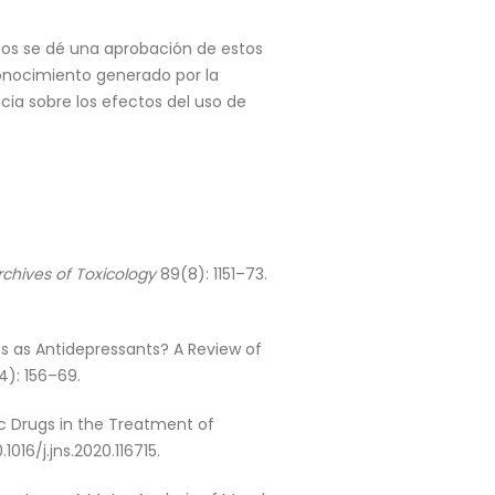
años se dé una aprobación de estos
conocimiento generado por la
cia sobre los efectos del uso de
rchives of Toxicology
89(8): 1151–73.
ens as Antidepressants? A Review of
): 156–69.
ic Drugs in the Treatment of
1016/j.jns.2020.116715.