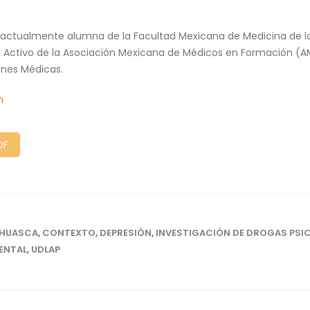
, actualmente alumna de la Facultad Mexicana de Medicina de l
ro Activo de la Asociación Mexicana de Médicos en Formación (AM
nes Médicas.
m
DF
HUASCA
,
CONTEXTO
,
DEPRESIÓN
,
INVESTIGACIÓN DE DROGAS PSI
ENTAL
,
UDLAP