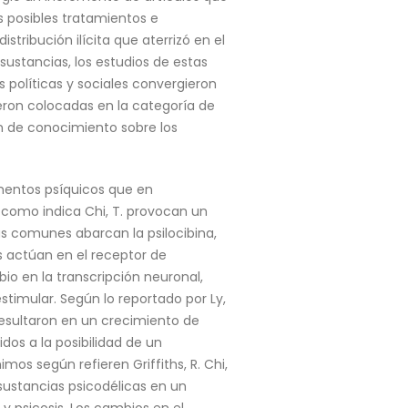
os posibles tratamientos e
tribución ilícita que aterrizó en el
ustancias, los estudios de estas
políticas y sociales convergieron
fueron colocadas en la categoría de
ón de conocimiento sobre los
ementos psíquicos que en
 como indica Chi, T. provocan un
ás comunes abarcan la psilocibina,
as actúan en el receptor de
io en la transcripción neuronal,
stimular. Según lo reportado por Ly,
resultaron en un crecimiento de
dos a la posibilidad de un
os según refieren Griffiths, R. Chi,
 sustancias psicodélicas en un