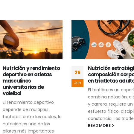
Nutrición y rendimiento
Nutrición estratég
25
deportivo en atletas
composición corpo
masculinos
en triatletas adult
Jun
universitarios de
El triatlón es un depo
voleibol
combina natación, ci
El rendimiento deportivo
y carrera, requiere un
depende de múltiples
esfuerzo físico, discipl
factores, entre los cuales, la
constancia. Los triatlet
nutrición es uno de los
READ MORE
pilares más importantes