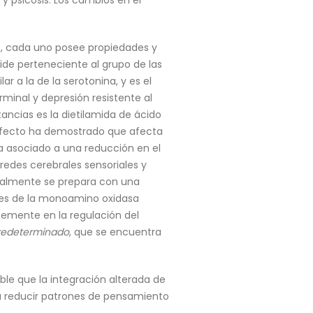
y psicosis. Los cambios en el
ue, cada uno posee propiedades y
ide perteneciente al grupo de las
ar a la de la serotonina, y es el
minal y depresión resistente al
ancias es la dietilamida de ácido
Su efecto ha demostrado que afecta
a asociado a una reducción en el
redes cerebrales sensoriales y
ualmente se prepara con una
bles de la monoamino oxidasa
temente en la regulación del
redeterminado
, que se encuentra
ble que la integración alterada de
 a reducir patrones de pensamiento