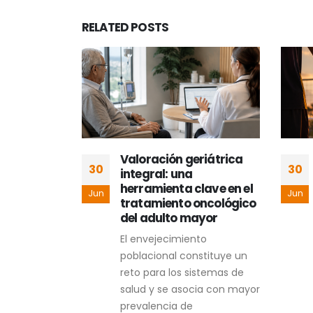
RELATED
POSTS
rés y
Valoración geriátrica
30
30
 madres
integral: una
herramienta clave en el
Jun
Jun
tratamiento oncológico
elación entre
del adulto mayor
la actitud y
El envejecimiento
strés con la
poblacional constituye un
lactancia
reto para los sistemas de
salud y se asocia con mayor
prevalencia de