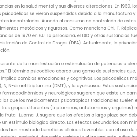
ncias en la salud mental y sus diversas alteraciones. En 1960, l
psicodélicos se vieron suspendidos debido a la manufactura y dis
tes incontrolados. Aunado al consumo no controlado de estas s
ientos metódicos y rigurosos. Como menciona Chi, T. Réplicas 
ancias de 1970 en E.U. La psilocibina, el LSD y otras sustancias 
inistración de Control de Drogas (DEA). Actualmente, la privaci
ción.
causante de la manifestación o estimulación de potencias o el
s.” El término psicodélico abarca una gama de sustancias que,
e implica cambios emocionales y cognitivos. Los psicodélicos m
D), N, N-dimetiltriptamina (DMT), y la ayahuasca. Estas sustanci
os farmacodinámicos y neurológicos sugieren que existe un camb
 a las que los medicamentos psicotrópicos tradicionales suelen e
 tres grupos diferentes (triptaminas, anfetaminas y ergolinas) 
a fruta. Luoma, J. sugiere que los efectos a largo plazo son debi
n estímulo biológico directo. Los efectos secundarios son mínim
ilados han mostrado beneficios clínicos favorables con el uso de