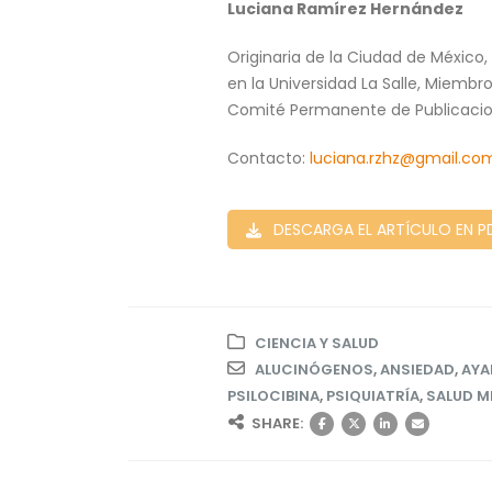
Luciana Ramírez Hernández
Originaria de la Ciudad de México
en la Universidad La Salle, Miemb
Comité Permanente de Publicacio
Contacto:
luciana.rzhz@gmail.co
DESCARGA EL ARTÍCULO EN P
CIENCIA Y SALUD
ALUCINÓGENOS
,
ANSIEDAD
,
AYA
PSILOCIBINA
,
PSIQUIATRÍA
,
SALUD M
SHARE: