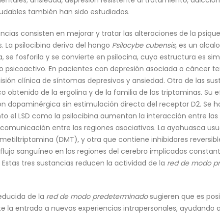
ales; ansiedad, depresión resistente al tratamiento, adicción 
udables también han sido estudiados.
ncias consisten en mejorar y tratar las alteraciones de la psiq
 La psilocibina deriva del hongo
Psilocybe
cubensis,
es un alcalo
 se fosforila y se convierte en psilocina, cuya estructura es simil
psicoactivo. En pacientes con depresión asociada a cáncer ter
ión clínica de síntomas depresivos y ansiedad. Otra de las sust
co obtenido de la ergolina y de la familia de las triptaminas. 
n dopaminérgica sin estimulación directa del receptor D2. Se h
o el LSD como la psilocibina aumentan la interacción entre las 
comunicación entre las regiones asociativas. La ayahuasca us
metiltriptamina (DMT), y otra que contiene inhibidores reversi
lujo sanguíneo en las regiones del cerebro implicadas constan
Estas tres sustancias reducen la actividad de la
red de modo p
reducida de la
red de modo predeterminado
sugieren que es posi
lite la entrada a nuevas experiencias intrapersonales, ayudando