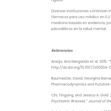
rígidos.
Diversas instituciones continúan 
fármacos para uso médico en E.U y
medicina basada en evidencia, por
psicodélicos en la salud mental.
Referencias
Araújo, Ana Margarida et al. 2015.
http://dx.doi.org/10.1007/s00204-0
Baumeister, David, Georgina Barnes
Pharmacodynamics and Putative Cl
Chi, Tingying, and Jessica A. Gold
Psychiatric Illnesses.”
Journal of th