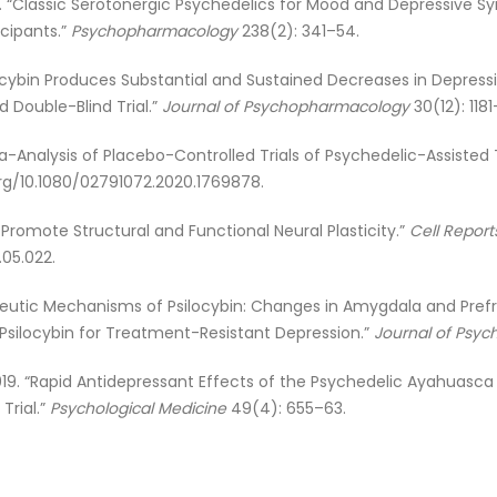
021. “Classic Serotonergic Psychedelics for Mood and Depressive
icipants.”
Psychopharmacology
238(2): 341–54.
Psilocybin Produces Substantial and Sustained Decreases in Depress
Double-Blind Trial.”
Journal of Psychopharmacology
30(12): 1181
ta-Analysis of Placebo-Controlled Trials of Psychedelic-Assisted
org/10.1080/02791072.2020.1769878.
cs Promote Structural and Functional Neural Plasticity.”
Cell Report
.05.022.
rapeutic Mechanisms of Psilocybin: Changes in Amygdala and Pref
 Psilocybin for Treatment-Resistant Depression.”
Journal of Psy
019. “Rapid Antidepressant Effects of the Psychedelic Ayahuasca
Trial.”
Psychological Medicine
49(4): 655–63.