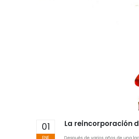
La reincorporación d
01
ENE
Después de varios años de una lag