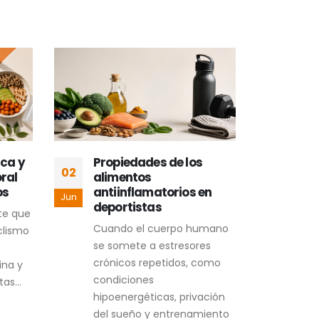
ica y
Propiedades de los
Ins
02
16
ral
alimentos
com
os
antiinflamatorios en
com
Jun
May
deportistas
en 
rte que
onc
Cuando el cuerpo humano
clismo
El c
se somete a estresores
uno 
crónicos repetidos, como
ina y
desa
condiciones
as...
mode
hipoenergéticas, privación
avan
del sueño y entrenamiento