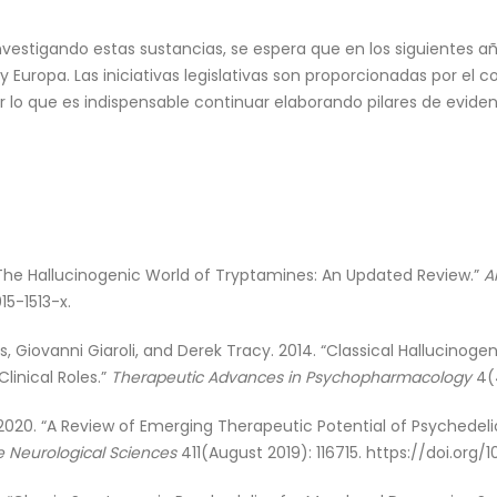
investigando estas sustancias, se espera que en los siguientes 
 Europa. Las iniciativas legislativas son proporcionadas por el 
 lo que es indispensable continuar elaborando pilares de eviden
 “The Hallucinogenic World of Tryptamines: An Updated Review.”
A
15-1513-x.
, Giovanni Giaroli, and Derek Tracy. 2014. “Classical Hallucinog
inical Roles.”
Therapeutic Advances in Psychopharmacology
4(4
. 2020. “A Review of Emerging Therapeutic Potential of Psychedel
e Neurological Sciences
411(August 2019): 116715. https://doi.org/10.