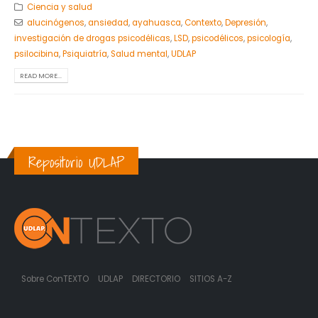
Ciencia y salud
alucinógenos
,
ansiedad
,
ayahuasca
,
Contexto
,
Depresión
,
investigación de drogas psicodélicas
,
LSD
,
psicodélicos
,
psicología
,
psilocibina
,
Psiquiatría
,
Salud mental
,
UDLAP
READ MORE...
Repositorio UDLAP
Sobre ConTEXTO
UDLAP
DIRECTORIO
SITIOS A-Z