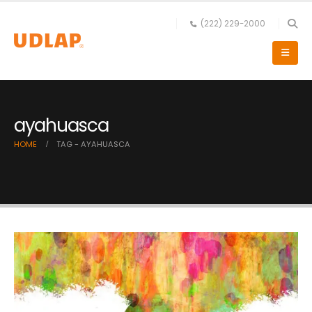
(222) 229-2000
ayahuasca
HOME
TAG -
AYAHUASCA