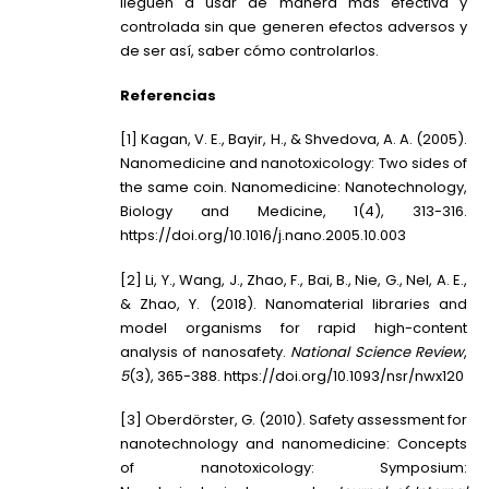
lleguen a usar de manera más efectiva y
controlada sin que generen efectos adversos y
de ser así, saber cómo controlarlos.
Referencias
[1] Kagan, V. E., Bayir, H., & Shvedova, A. A. (2005).
Nanomedicine and nanotoxicology: Two sides of
the same coin. Nanomedicine: Nanotechnology,
Biology and Medicine, 1(4), 313-316.
https://doi.org/10.1016/j.nano.2005.10.003
[2] Li, Y., Wang, J., Zhao, F., Bai, B., Nie, G., Nel, A. E.,
& Zhao, Y. (2018). Nanomaterial libraries and
model organisms for rapid high-content
analysis of nanosafety.
National Science Review
,
5
(3), 365-388.
https://doi.org/10.1093/nsr/nwx120
[3] Oberdörster, G. (2010). Safety assessment for
nanotechnology and nanomedicine: Concepts
of nanotoxicology: Symposium: