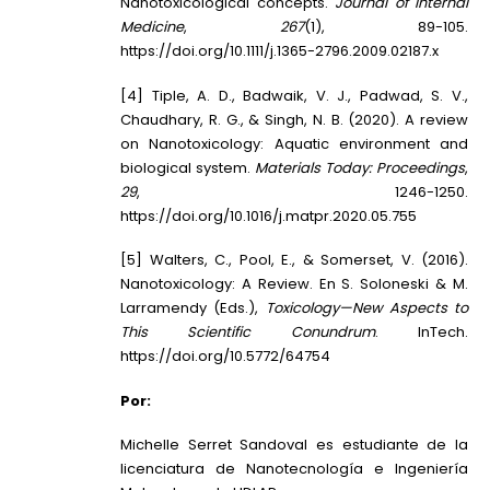
Nanotoxicological concepts.
Journal of Internal
Medicine
,
267
(1), 89-105.
https://doi.org/10.1111/j.1365-2796.2009.02187.x
[4] Tiple, A. D., Badwaik, V. J., Padwad, S. V.,
Chaudhary, R. G., & Singh, N. B. (2020). A review
on Nanotoxicology: Aquatic environment and
biological system.
Materials Today: Proceedings
,
29
, 1246-1250.
https://doi.org/10.1016/j.matpr.2020.05.755
[5] Walters, C., Pool, E., & Somerset, V. (2016).
Nanotoxicology: A Review. En S. Soloneski & M.
Larramendy (Eds.),
Toxicology—New Aspects to
This Scientific Conundrum
. InTech.
https://doi.org/10.5772/64754
Por:
Michelle Serret Sandoval es estudiante de la
licenciatura de Nanotecnología e Ingeniería