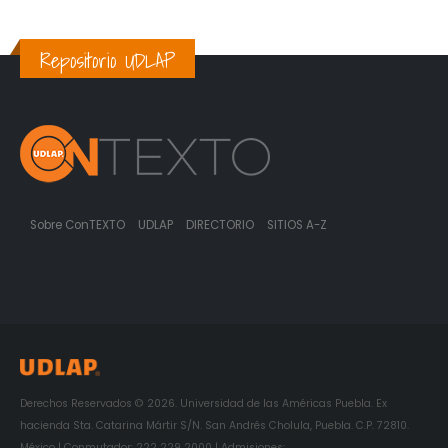
Repositorio UDLAP
Sobre ConTEXTO
UDLAP
DIRECTORIO
SITIOS A-Z
Derechos Reservados © 2026. Universidad de las Américas Puebla. Ex
hacienda Sta. Catarina Mártir S/N. San Andrés Cholula, Puebla. C.P. 72810.
México | Conmutador: 222 229 2000 | Admisiones: