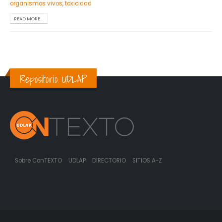
organismos vivos
,
toxicidad
READ MORE...
Repositorio UDLAP
Sobre ConTEXTO
UDLAP
DIRECTORIO
SITIOS A-Z