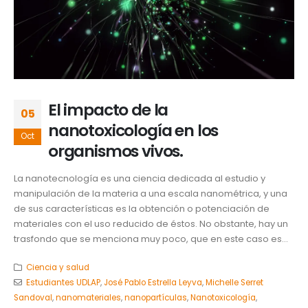
El impacto de la
05
nanotoxicología en los
Oct
organismos vivos.
La nanotecnología es una ciencia dedicada al estudio y
manipulación de la materia a una escala nanométrica, y una
de sus características es la obtención o potenciación de
materiales con el uso reducido de éstos. No obstante, hay un
trasfondo que se menciona muy poco, que en este caso es...
Ciencia y salud
Estudiantes UDLAP
,
José Pablo Estrella Leyva
,
Michelle Serret
Sandoval
,
nanomateriales
,
nanopartículas
,
Nanotoxicología
,