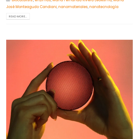
José Monteagudo Candiani
,
nanomateriales
,
nanotecnología
READ MORE...