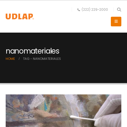
(222) 229-2000
nanomateriales
HOME
TAG -
NANOMATERIALES