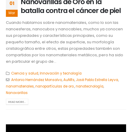
Nanovarillas de Oro en la
01
batalla contra el cáncer de piel
Mar
Cuando hablamos sobre nanomateriales, como lo son las
nanoesferas, nanocubos y nanocables, muchos ya conocen
sus propiedades y características principales, como su
pequeño tamaño, el efecto de superficie, su morfología
cristalográfica entre otros, estas propiedades también son
compartidas por los nanomateriales metálicos, pero ha sido
en particular el grupo de...
Ciencia y salud
,
Innovación y tecnología
Antonio Hernández Monsalvo
,
AuNRs
,
José Pablo Estrella Leyva
,
nanomateriales
,
nanopartículas de oro.
,
nanotecnología
,
Nanovarillas
READ MORE...