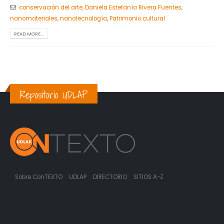
conservación del arte
,
Daniela Estefanía Rivera Fuentes
,
nanomateriales
,
nanotecnología
,
Patrimonio cultural
READ MORE...
Repositorio UDLAP
Sobre ConTEXTO
UDLAP
DIRECTORIO
SITIOS A-Z