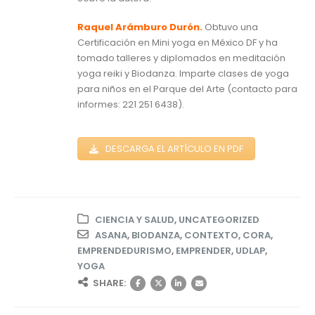
Raquel Arámburo Durón.
Obtuvo una
Certificación en Mini yoga en México DF y ha
tomado talleres y diplomados en meditación
yoga reiki y Biodanza. Imparte clases de yoga
para niños en el Parque del Arte (contacto para
informes: 221 251 6438).
DESCARGA EL ARTÍCULO EN PDF
CIENCIA Y SALUD
,
UNCATEGORIZED
ASANA
,
BIODANZA
,
CONTEXTO
,
CORA
,
EMPRENDEDURISMO
,
EMPRENDER
,
UDLAP
,
YOGA
SHARE: