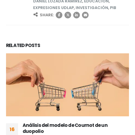
DANIEL LOZADA RAMÍREZ
,
EDUCACIÓN
,
EXPRESIONES UDLAP
,
INVESTIGACIÓN
,
PIB
SHARE:
RELATED
POSTS
Análisis del modelo de Cournot de un
16
duopolio