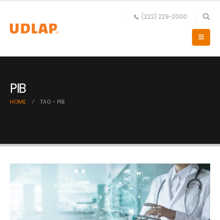
(222) 229-2000
PIB
HOME
TAG -
PIB