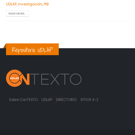
UDLAP
,
Investigación
,
PIB
READ MORE...
Repositorio UDLAP
Sobre ConTEXTO
UDLAP
DIRECTORIO
SITIOS A-Z