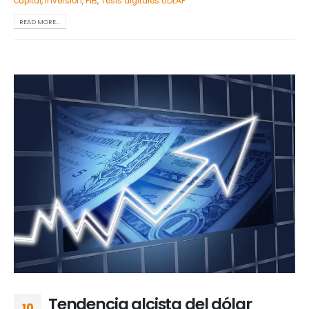
capital
,
inversión
,
PIB
,
Tesis digitales UDLAP
READ MORE...
Tendencia alcista del dólar
10