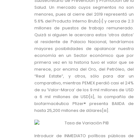
Subsecretario de Prevención y Promoción de la
Salud. Un mercado cuyos segmentos no son
menores, pues al cierre del 2019 representó un
5.6% del Producto Interno Bruto[i] y cerca de 2.3
millones de puestos de trabajo remunerado.
Quizá si alguien le acercara estos ‘otros datos’
al residente de Palacio Nacional, tendríamos
mayores posibilidades de apalancar nuestra
economía en un Sector económico que por
primera vez en la historia tuvo el valor que se
merece, por encima del Oro, del Petróleo, del
“Real Estate”, y otros, sólo para dar un
comparativo, mientras PEMEX perdió casi el 24%
de su ‘Valor-Marca’ de los 9 mil millones de USD
a 6 mil millones de USD[ii], la compañía de
biofarmacéutica Pfizer® presenta BAIIDA de
hasta 25,200 millones de dólares[iii].
Introducir de INMEDIATO políticas públicas de