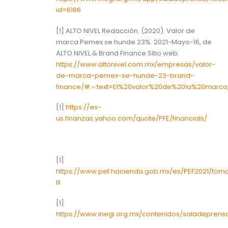
id=6186
[1] ALTO NIVEL Redacción. (2020). Valor de
marca Pemex se hunde 23%. 2021-Mayo-16, de
ALTO NIVEL & Brand Finance Sitio web:
https://www.altonivel.com.mx/empresas/valor-
de-marca-pemex-se-hunde-23-brand-
finance/#:~:text=El%20valor%20de%20la%20marc
[1]
https://es-
us.finanzas.yahoo.com/quote/PFE/financials/
[1]
https://www.pef.hacienda.gob.mx/es/PEF2021/tomo
III
[1]
https://www.inegi.org.mx/contenidos/saladeprens