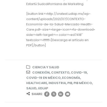
Estartú Sudcaliforniana de Marketing.
[button link=»http://cnxtest.udlap.mx/wp-
content/uploads/2021/07/CONTEXTO-
Economía-de-la-Salud-Mercado-Health-
Care.pdf» size=»large» icon=»fa-download»
side=»left» target=»» color=»ed7418″
textcolor=»ffffff»]Descarga el artículo en
PDF[/button]
CIENCIA Y SALUD
CONEXIÓN
,
CONTEXTO
,
COVID-19
,
COVID-19 EN MÉXICO
,
ECONOMÍA
,
HEALTHCARE
,
INDUSTRIA
,
PIB
,
PIB MÉXICO
,
SALUD
,
UDLAP
SHARE: