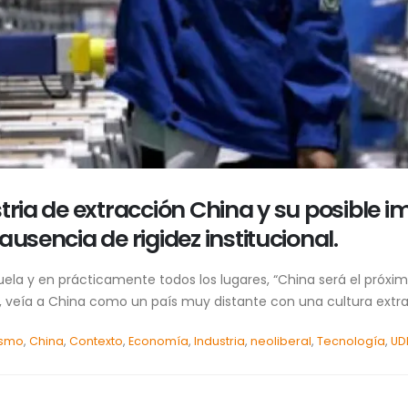
tria de extracción China y su posible 
ausencia de rigidez institucional.
uela y en prácticamente todos los lugares, “China será el próx
 veía a China como un país muy distante con una cultura extra
ismo
,
China
,
Contexto
,
Economía
,
Industria
,
neoliberal
,
Tecnología
,
UD