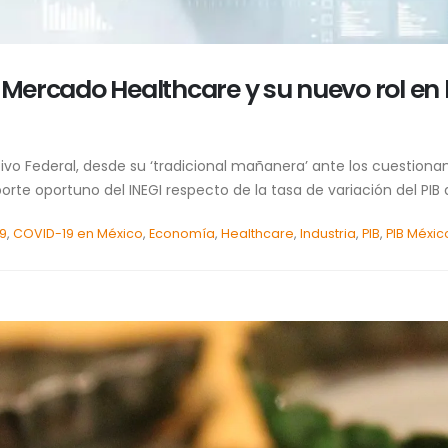
l Mercado Healthcare y su nuevo rol en
cutivo Federal, desde su ‘tradicional mañanera’ ante los cuestion
te oportuno del INEGI respecto de la tasa de variación del PIB d
9
,
COVID-19 en México
,
Economía
,
Healthcare
,
Industria
,
PIB
,
PIB Méxic