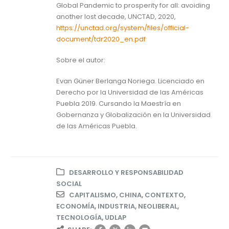
Global Pandemic to prosperity for all: avoiding
another lost decade, UNCTAD, 2020,
https://unctad.org/system/files/official-
document/tdr2020_en.pdf
Sobre el autor:
Evan Güner Berlanga Noriega. Licenciado en
Derecho por la Universidad de las Américas
Puebla 2019. Cursando la Maestría en
Gobernanza y Globalización en la Universidad
de las Américas Puebla.
DESARROLLO Y RESPONSABILIDAD
SOCIAL
CAPITALISMO
,
CHINA
,
CONTEXTO
,
ECONOMÍA
,
INDUSTRIA
,
NEOLIBERAL
,
TECNOLOGÍA
,
UDLAP