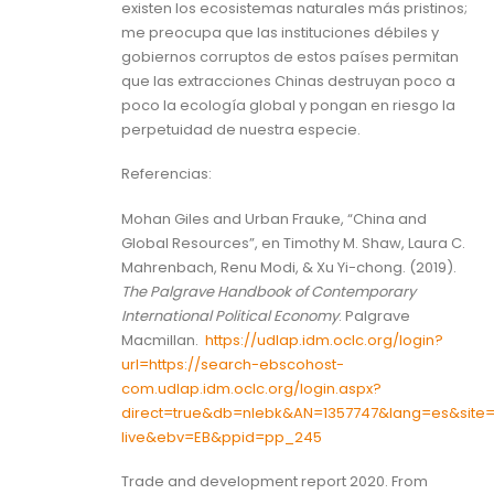
existen los ecosistemas naturales más pristinos;
me preocupa que las instituciones débiles y
gobiernos corruptos de estos países permitan
que las extracciones Chinas destruyan poco a
poco la ecología global y pongan en riesgo la
perpetuidad de nuestra especie.
Referencias:
Mohan Giles and Urban Frauke, “China and
Global Resources”, en Timothy M. Shaw, Laura C.
Mahrenbach, Renu Modi, & Xu Yi-chong. (2019).
The Palgrave Handbook of Contemporary
International Political Economy
. Palgrave
Macmillan.
https://udlap.idm.oclc.org/login?
url=https://search-ebscohost-
com.udlap.idm.oclc.org/login.aspx?
direct=true&db=nlebk&AN=1357747&lang=es&site
live&ebv=EB&ppid=pp_245
Trade and development report 2020. From