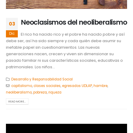
Neoclasismos del neoliberalismo
03
Dic
El rico ha nacido rico y el pobre ha nacido pobre y así
debe ser, así ha sido siempre y cada quién debe asumir su
inefable papel sin cuestionamientos. Las nuevas
generaciones nacen, crecen y viven sin dimensionar su
pasado familiar ni sus características sociales, educativas o
patrimoniales. Los niños...
Desarrollo y Responsabilidad Social
capitalismo
,
clases sociales
,
egresados UDLAP
,
hambre
,
neoliberalismo
,
pobreza
,
riqueza
READ MORE...