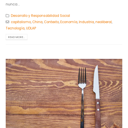
nunca...
Desarrollo y Responsabilidad Social
capitalismo
,
China
,
Contexto
,
Economía
,
Industria
,
neoliberal
,
Tecnología
,
UDLAP
READ MORE...