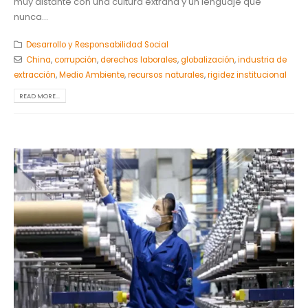
muy distante con una cultura extraña y un lenguaje que
nunca...
Desarrollo y Responsabilidad Social
China
,
corrupción
,
derechos laborales
,
globalización
,
industria de
extracción
,
Medio Ambiente
,
recursos naturales
,
rigidez institucional
READ MORE...