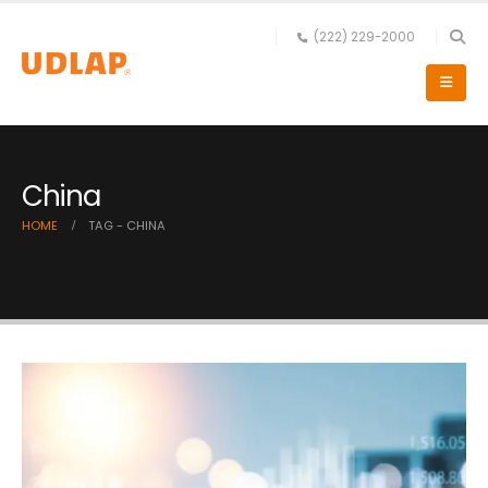
(222) 229-2000
China
HOME
TAG -
CHINA