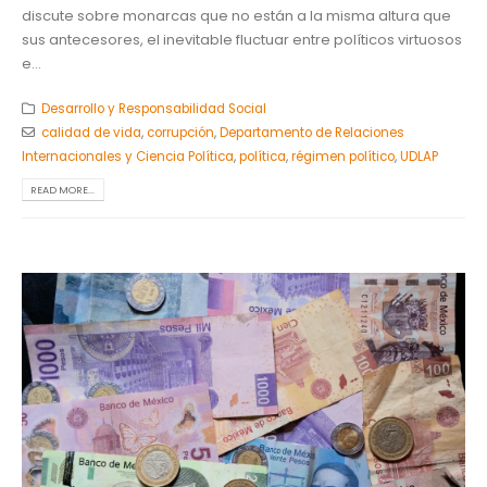
discute sobre monarcas que no están a la misma altura que
sus antecesores, el inevitable fluctuar entre políticos virtuosos
e...
Desarrollo y Responsabilidad Social
calidad de vida
,
corrupción
,
Departamento de Relaciones
Internacionales y Ciencia Política
,
política
,
régimen político
,
UDLAP
READ MORE...