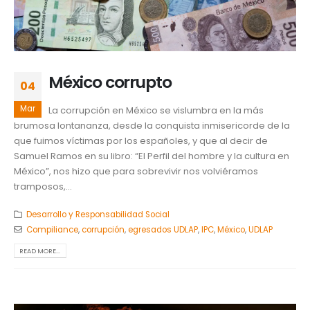
México corrupto
04
Mar
La corrupción en México se vislumbra en la más
brumosa lontananza, desde la conquista inmisericorde de la
que fuimos víctimas por los españoles, y que al decir de
Samuel Ramos en su libro: “El Perfil del hombre y la cultura en
México”, nos hizo que para sobrevivir nos volviéramos
tramposos,...
Desarrollo y Responsabilidad Social
Compiliance
,
corrupción
,
egresados UDLAP
,
IPC
,
México
,
UDLAP
READ MORE...