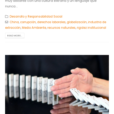
muy distante con una cultura extraña y un lenguaje que
nunca...
Desarrollo y Responsabilidad Social
China
,
corrupción
,
derechos laborales
,
globalización
,
industria de
extracción
,
Medio Ambiente
,
recursos naturales
,
rigidez institucional
READ MORE...