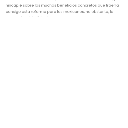
hincapié sobre los muchos beneficios concretos que traería
consigo esta reforma para los mexicanos, no obstante, la
incapacidad del Estado para...
Desarrollo y Responsabilidad Social
Banco mundial
,
corrupción
,
desarrollo de México
,
Economía
,
hidrocarburos
,
indisciplina fiscal
,
infraestructura
,
inversiones
,
lutita
,
petróleo
,
PIB
,
reforma energética
,
shale gas
,
UDLAP
READ MORE...