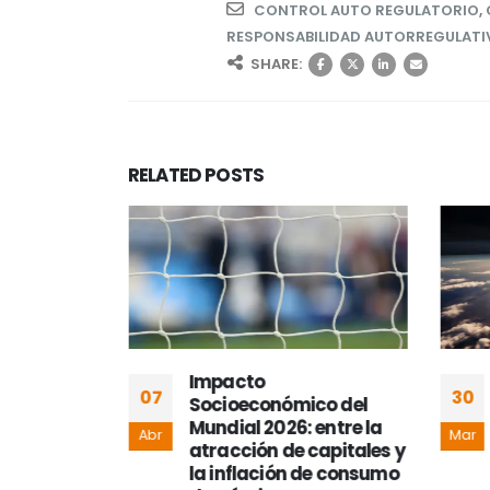
CONTROL AUTO REGULATORIO
,
RESPONSABILIDAD AUTORREGULATI
SHARE:
RELATED
POSTS
r al
Impacto
07
30
análisis
Socioeconómico del
ernanza
Mundial 2026: entre la
Abr
Mar
eriodismo
atracción de capitales y
la inflación de consumo
rrera afín a