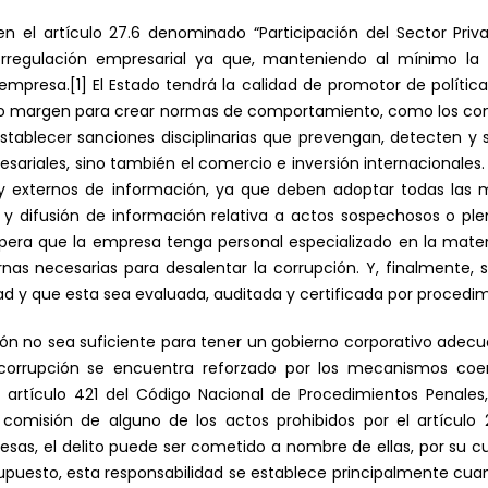
n el artículo 27.6 denominado “Participación del Sector Priv
regulación empresarial ya que, manteniendo al mínimo la i
 empresa.
[1]
El Estado tendrá la calidad de promotor de polític
o margen para crear normas de comportamiento, como los cont
tablecer sanciones disciplinarias que prevengan, detecten y
esariales, sino también el comercio e inversión internacionales
 y externos de información, ya que deben adoptar todas las 
 y difusión de información relativa a actos sospechosos o pl
pera que la empresa tenga personal especializado en la materi
rnas necesarias para desalentar la corrupción. Y, finalmente, s
d y que esta sea evaluada, auditada y certificada por procedim
ión no sea suficiente para tener un gobierno corporativo adecu
orrupción se encuentra reforzado por los mecanismos coerc
artículo 421 del Código Nacional de Procedimientos Penales,
comisión de alguno de los actos prohibidos por el artículo 
esas, el delito puede ser cometido a nombre de ellas, por su cu
supuesto, esta responsabilidad se establece principalmente cu