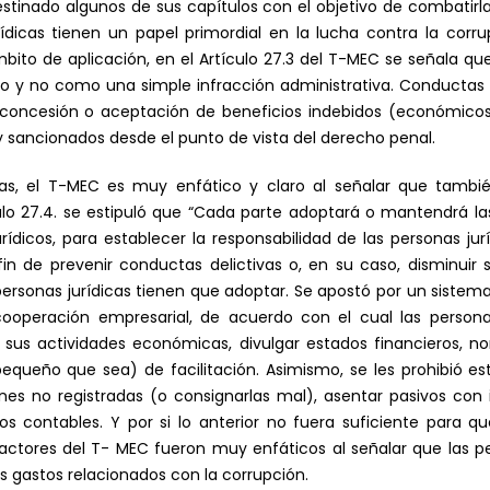
destinado algunos de sus capítulos con el objetivo de combatirl
ídicas tienen un papel primordial en la lucha contra la corru
 ámbito de aplicación, en el Artículo 27.3 del T-MEC se señala 
to y no como una simple infracción administrativa. Conductas 
, concesión o aceptación de beneficios indebidos (económicos
y sancionados desde el punto de vista del derecho penal.
cas, el T-MEC es muy enfático y claro al señalar que tamb
ículo 27.4. se estipuló que “Cada parte adoptará o mantendrá 
rídicos, para establecer la responsabilidad de las personas jur
fin de prevenir conductas delictivas o, en su caso, disminuir 
 personas jurídicas tienen que adoptar. Se apostó por un sistem
cooperación empresarial, de acuerdo con el cual las personas
e sus actividades económicas, divulgar estados financieros, n
pequeño que sea) de facilitación. Asimismo, se les prohibió e
ones no registradas (o consignarlas mal), asentar pasivos con id
os contables. Y por si lo anterior no fuera suficiente para q
 redactores del T- MEC fueron muy enfáticos al señalar que las 
 gastos relacionados con la corrupción.