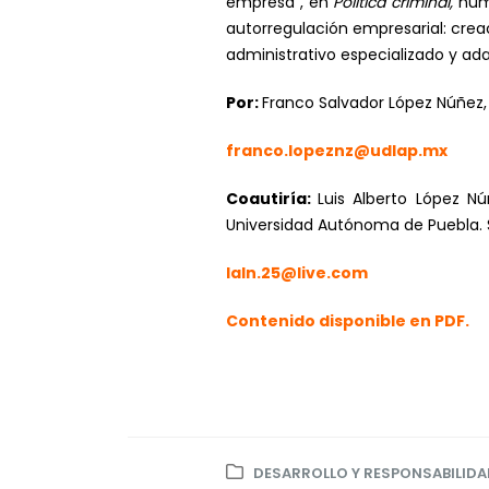
empresa”, en
Política criminal,
núm
autorregulación empresarial: cre
administrativo especializado y ada
Por:
Franco Salvador López Núñez, 
franco.lopeznz@udlap.mx
Coautiría:
Luis Alberto López N
Universidad Autónoma de Puebla. S
laln.25@live.com
Contenido disponible en PDF.
DESARROLLO Y RESPONSABILIDA