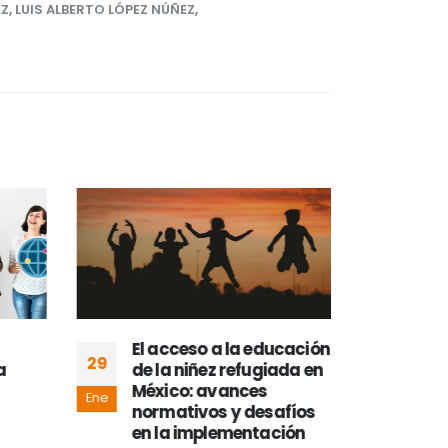
EZ
,
LUIS ALBERTO LÓPEZ NÚÑEZ
,
El acceso a la educación
La 
29
05
a
de la niñez refugiada en
Síd
México: avances
la 
Ene
Ene
normativos y desafíos
La n
en la implementación
Beac