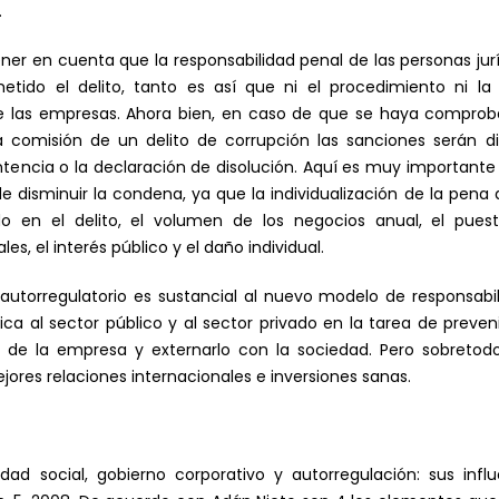
.
ner en cuenta que la responsabilidad penal de las personas jurí
tido el delito, tanto es así que ni el procedimiento ni la 
de las empresas. Ahora bien, en caso de que se haya comprob
 comisión de un delito de corrupción las sanciones serán div
ntencia o la declaración de disolución. Aquí es muy importante
e disminuir la condena, ya que la individualización de la pen
o en el delito, el volumen de los negocios anual, el pues
s, el interés público y el daño individual.
autorregulatorio es sustancial al nuevo modelo de responsabili
lica al sector público y al sector privado en la tarea de preven
e la empresa y externarlo con la sociedad. Pero sobretodo
res relaciones internacionales e inversiones sanas.
ilidad social, gobierno corporativo y autorregulación: sus in