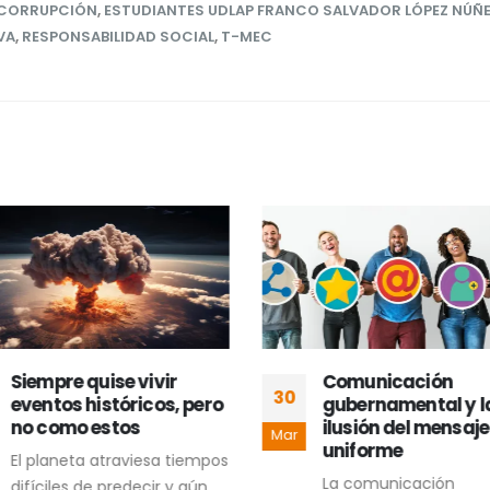
CORRUPCIÓN
,
ESTUDIANTES UDLAP FRANCO SALVADOR LÓPEZ NÚÑ
VA
,
RESPONSABILIDAD SOCIAL
,
T-MEC
Siempre quise vivir
Comunicación
30
eventos históricos, pero
gubernamental y l
no como estos
ilusión del mensaje
Mar
uniforme
El planeta atraviesa tiempos
La comunicación
difíciles de predecir y aún