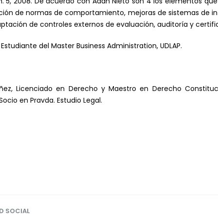
. 5, 2008. De acuerdo con Adán Nieto son 4 los elementos q
ación de normas de comportamiento, mejoras de sistemas de in
ptación de controles externos de evaluación, auditoría y certifi
Estudiante del Master Business Administration, UDLAP.
úñez, Licenciado en Derecho y Maestro en Derecho Constitu
ocio en Pravda. Estudio Legal.
D SOCIAL