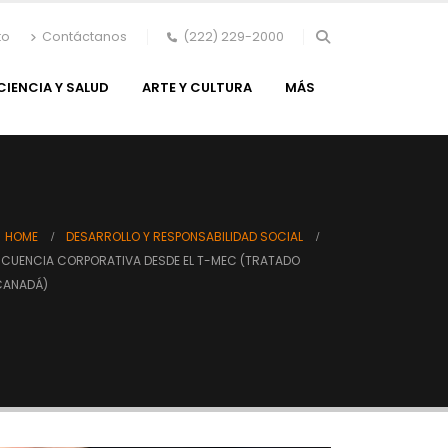
to
Contáctanos
(222) 229-2000
CIENCIA Y SALUD
ARTE Y CULTURA
MÁS
HOME
DESARROLLO Y RESPONSABILIDAD SOCIAL
NCUENCIA CORPORATIVA DESDE EL T-MEC (TRATADO
 CANADÁ)