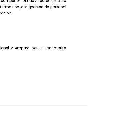
ue componen el nuevo paradigma de
formación, designación de personal
cación.
cional y Amparo por la Benemérita