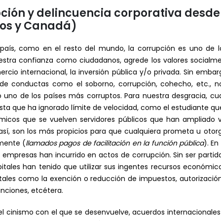
ción y delincuencia corporativa desde
dos y Canadá)
 país, como en el resto del mundo, la corrupción es uno d
nuestra confianza como ciudadanos, agrede los valores socia
rcio internacional, la inversión pública y/o privada. Sin emb
de conductas como el soborno, corrupción, cohecho, etc., no
uno de los países más corruptos. Para nuestra desgracia, cua
lista que ha ignorado límite de velocidad, como el estudiante q
émicos que se vuelven servidores públicos que han ampliado 
así, son los más propicios para que cualquiera prometa u otorg
amente (
llamados
pagos de facilitación en la función pública
). E
 empresas han incurrido en actos de corrupción. Sin ser partidar
itales han tenido que utilizar sus ingentes recursos económic
 tales como la exención o reducción de impuestos, autorizació
anciones, etcétera.
y el cinismo con el que se desenvuelve, acuerdos internacionale