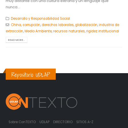
muy distante con una cultura extraña y un lenguaje que
nunca...
Desarrollo y Responsabilidad Social
China
,
corrupción
,
derechos laborales
,
globalización
,
industria de
extracción
,
Medio Ambiente
,
recursos naturales
,
rigidez institucional
READ MORE...
Repositorio UDLAP
Sobre ConTEXTO
UDLAP
DIRECTORIO
SITIOS A-Z