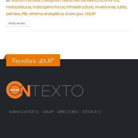
Banco mundial
,
corrupción
,
desarrollo de México
,
Economía
,
hidrocarburos
,
indisciplina fiscal
,
infraestructura
,
inversiones
,
lutita
,
petróleo
,
PIB
,
reforma energética
,
shale gas
,
UDLAP
READ MORE...
Repositorio UDLAP
Sobre ConTEXTO
UDLAP
DIRECTORIO
SITIOS A-Z