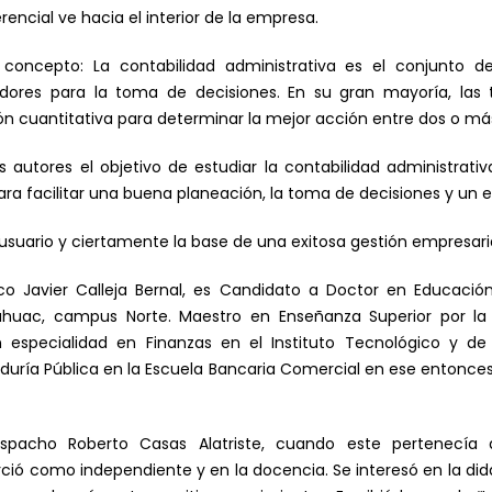
rencial ve hacia el interior de la empresa.
concepto: La contabilidad administrativa es el conjunto de
adores para la toma de decisiones. En su gran mayoría, las t
n cuantitativa para determinar la mejor acción entre dos o más
utores el objetivo de estudiar la contabilidad administrativa 
ra facilitar una buena planeación, la toma de decisiones y un e
 usuario y ciertamente la base de una exitosa gestión empresaria
co Javier Calleja Bernal, es Candidato a Doctor en Educació
áhuac, campus Norte. Maestro en Enseñanza Superior por la 
especialidad en Finanzas en el Instituto Tecnológico y de 
uría Pública en la Escuela Bancaria Comercial en ese entonces i
espacho Roberto Casas Alatriste, cuando este pertenecía 
ó como independiente y en la docencia. Se interesó en la didá