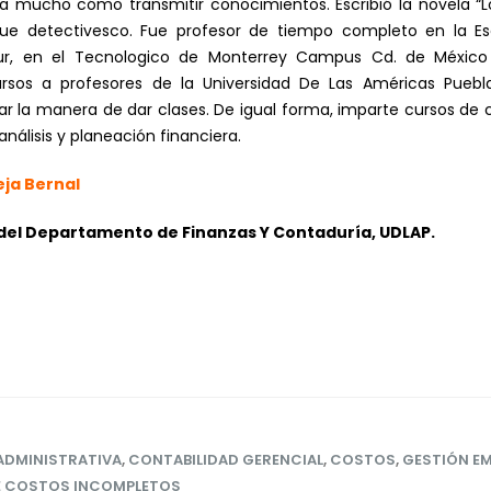
esa mucho cómo transmitir conocimientos. Escribió la novela “
ue detectivesco. Fue profesor de tiempo completo en la Es
r, en el Tecnologico de Monterrey Campus Cd. de México y
rsos a profesores de la Universidad De Las Américas Pueb
r la manera de dar clases. De igual forma, imparte cursos de co
análisis y planeación financiera.
eja Bernal
el Departamento de Finanzas Y Contaduría, UDLAP.
ADMINISTRATIVA
,
CONTABILIDAD GERENCIAL
,
COSTOS
,
GESTIÓN EM
E COSTOS INCOMPLETOS