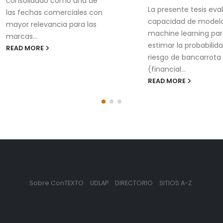
consolidado como una de
La presente tesis eval
las fechas comerciales con
capacidad de modelo
mayor relevancia para las
machine learning par
marcas...
estimar la probabilida
READ MORE
riesgo de bancarrota
(financial...
READ MORE
Sobre ConTEXTO
UDLAP
DIRECTORIO
SITIOS A-Z