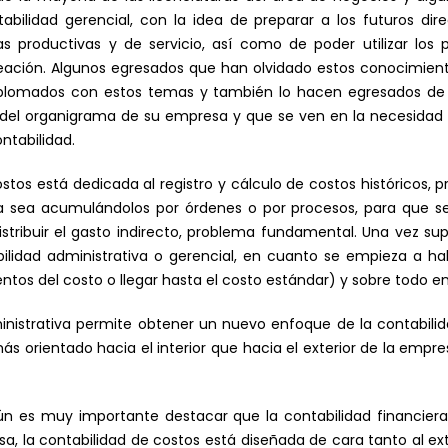
abilidad gerencial, con la idea de preparar a los futuros dir
as productivas y de servicio, así como de poder utilizar l
eación. Algunos egresados que han olvidado estos conocimiento
omados con estos temas y también lo hacen egresados de mu
 del organigrama de su empresa y que se ven en la necesidad
ntabilidad.
stos está dedicada al registro y cálculo de costos históricos,
a sea acumulándolos por órdenes o por procesos, para que se
tribuir el gasto indirecto, problema fundamental. Una vez su
lidad administrativa o gerencial, en cuanto se empieza a ha
ntos del costo o llegar hasta el costo estándar) y sobre todo e
dministrativa permite obtener un nuevo enfoque de la contabil
ás orientado hacia el interior que hacia el exterior de la empr
 es muy importante destacar que la contabilidad financiera
sa, la contabilidad de costos está diseñada de cara tanto al ext