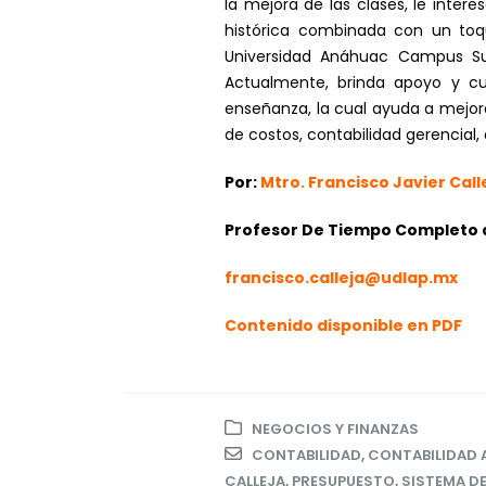
la mejora de las clases, le inter
histórica combinada con un toq
Universidad Anáhuac Campus Su
Actualmente, brinda apoyo y cu
enseñanza, la cual ayuda a mejora
de costos, contabilidad gerencial, 
Por:
Mtro. Francisco Javier Call
Profesor De Tiempo Completo d
francisco.calleja@udlap.mx
Contenido disponible en PDF
NEGOCIOS Y FINANZAS
CONTABILIDAD
,
CONTABILIDAD 
CALLEJA
,
PRESUPUESTO
,
SISTEMA D