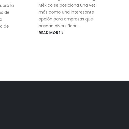
mund
México se posiciona una vez
uará la
fuert
más como una interesante
s de
REA
opción para empresas que
a
buscan diversificar...
d de
READ MORE