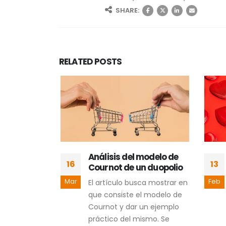
SHARE:
RELATED
POSTS
nua
Análisis del modelo de
16
13
tegrar IA
Cournot de un duopolio
 Perder el
Mar
Feb
El artículo busca mostrar en
del
que consiste el modelo de
Cournot y dar un ejemplo
tificial
práctico del mismo. Se