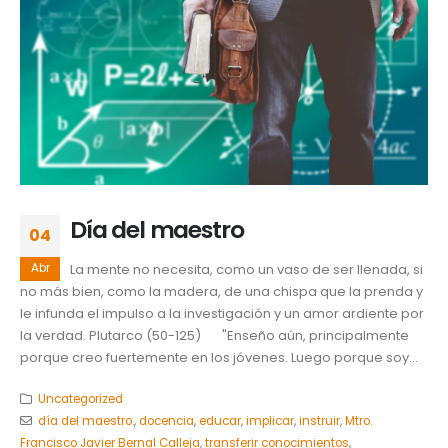
Día del maestro
04
Abr
La mente no necesita, como un vaso de ser llenada, si
no más bien, como la madera, de una chispa que la prenda y
le infunda el impulso a la investigación y un amor ardiente por
la verdad. Plutarco (50-125) "Enseño aún, principalmente
porque creo fuertemente en los jóvenes. Luego porque soy...
Uncategorized
día del maestro.
,
docencia
,
educar
,
implicar
,
instruir
,
Mtro.
Francisco Javier Bernal Calleja
,
transferir conocimientos
,