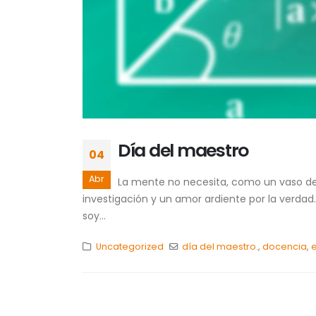
Día del maestro
04
Abr
La mente no necesita, como un vaso de s
investigación y un amor ardiente por la verd
soy...
Uncategorized
día del maestro.
,
docencia
,