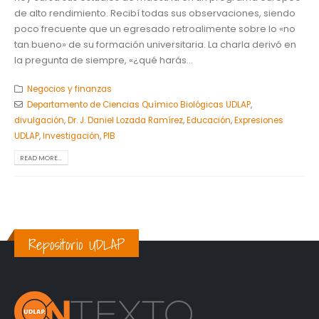
de alto rendimiento. Recibí todas sus observaciones, siendo
poco frecuente que un egresado retroalimente sobre lo «no
tan bueno» de su formación universitaria. La charla derivó en
la pregunta de siempre, «¿qué harás...
Negocios y finanzas
Departamento de Ciencias Químico Biológicas UDLAP
,
divulgación
,
Dr. J. Daniel Lozada Ramírez
,
Educación
,
Expresiones
UDLAP
,
Investigación
,
PIB
READ MORE...
Repositorio UDLAP