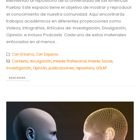
Bienvenido al repositorio de la Universidad de las Américas
Puebla. Este espacio tiene el objetivo de mostrar y reproducir
el conocimiento de nuestra comunidad. Aquí encontrarás
trabajos académicos en diferentes proyecciones como
Videos, Infografías, Artículos de: Investigación, Divulgación,
Opinión; e incluso Podcasts. Cada uno de estos materiales
enfocados en al menos...
Con Entorno
,
Con Espacio
Contexto
,
divulgación
,
Interés Profesional
,
Interés Social
,
Investigación
,
Opinión
,
publicaciones
,
repositorio
,
UDLAP
READ MORE...