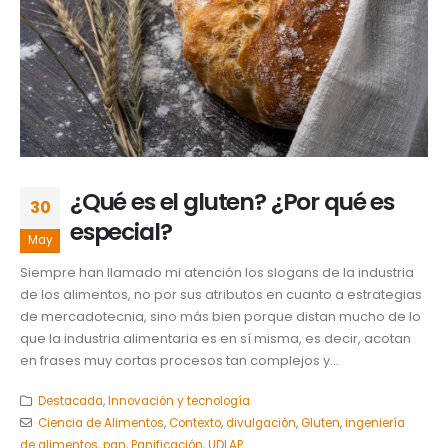
¿Qué es el gluten? ¿Por qué es
30
especial?
May
Siempre han llamado mi atención los slogans de la industria
de los alimentos, no por sus atributos en cuanto a estrategias
de mercadotecnia, sino más bien porque distan mucho de lo
que la industria alimentaria es en sí misma, es decir, acotan
en frases muy cortas procesos tan complejos y...
Destacada
,
Innovación y tecnología
Ciencia de Alimentos
,
Contexto
,
divulgación
,
Gluten
,
ingeniería
de alimentos
,
pan
,
Panificación
,
UDLAP