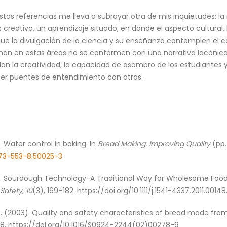
as referencias me lleva a subrayar otra de mis inquietudes: la
reativo, un aprendizaje situado, en donde el aspecto cultural, 
ue la divulgación de la ciencia y su enseñanza contemplen el 
man en estas áreas no se conformen con una narrativa lacónica, 
n la creatividad, la capacidad de asombro de los estudiantes y
er puentes de entendimiento con otras.
). Water control in baking. In
Bread Making: Improving Quality
(pp.
573-553-8.50025-3
011). Sourdough Technology-A Traditional Way for Wholesome Food
 Safety
,
10
(3), 169–182. https://doi.org/10.1111/j.1541-4337.2011.00148
, C. (2003). Quality and safety characteristics of bread made fr
08. https://doi.org/10.1016/S0924-2244(02)00278-9