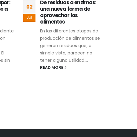
apor:
De residuos a enzimas:
Del 
02
01
ón a
una nueva forma de
pote
aprovechar los
uva
Jul
Jul
alimentos
ali
diante
En las diferentes etapas de
El o
con
producción de alimentos se
de l
generan residuos que, a
está
 El
simple vista, parecen no
y las
s sin
tener alguna utilidad....
REA
READ MORE