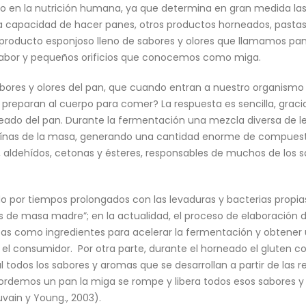
so en la nutrición humana, ya que determina en gran medida l
r, la capacidad de hacer panes, otros productos horneados, pastas
roducto esponjoso lleno de sabores y olores que llamamos pan.
sabor y pequeños orificios que conocemos como miga.
ores y olores del pan, que cuando entran a nuestro organismo p
preparan al cuerpo para comer? La respuesta es sencilla, graci
neado del pan. Durante la fermentación una mezcla diversa de 
teínas de la masa, generando una cantidad enorme de compue
 aldehídos, cetonas y ésteres, responsables de muchos de los s
o por tiempos prolongados con las levaduras y bacterias propias
de masa madre”; en la actualidad, el proceso de elaboración de
secas como ingredientes para acelerar la fermentación y obtene
a el consumidor. Por otra parte, durante el horneado el gluten 
odos los sabores y aromas que se desarrollan a partir de las r
rdemos un pan la miga se rompe y libera todos esos sabores y 
vain y Young., 2003).