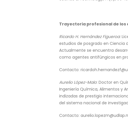
Trayectoria profesional de los 
Ricardo H. Hernández Figueroa
: Li
estudios de posgrado en Ciencia d
Actualmente se encuentra desarro
como agentes antifúngicos en pro
Contacto: ricardoh.hernandezf@u
Aurelio López-Malo
: Doctor en Quí
Ingeniería Química, Alimentos y A
indizadas de prestigio internacion
del sistema nacional de investig
Contacto: aurelio.lopezm@udlap.