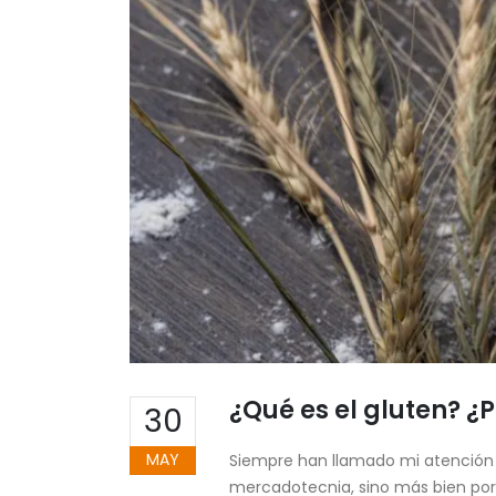
¿Qué es el gluten? ¿
30
MAY
Siempre han llamado mi atención lo
mercadotecnia, sino más bien porq