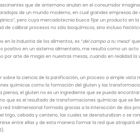
fascinantes que de antemano anulan en el consumidor imaginar 
aradojas de un mundo moderno, en cual grandes empresas de a
o “orgánico”, pero cuya mercadotecnia busca fijar un producto en
 de calibrar procesos no sólo bioquímicos, sino incluso histórico
en la industria de los alimentos, es “
del campo a tu mesa
” que
 positivo en un sistema alimentario, me resulta como un acto 
 por arte de magia en nuestras mesas, cuando en realidad la 
r sobre la ciencia de la panificación, un proceso a simple vista 
ones químicas como la formación del gluten y las transformacio
ía piensa, el gluten no es un ingrediente que se pueda encontrar
ino que es el resultado de transformaciones químicas que se ll
 red tridimensional formada gracias a la interacción de dos prote
l trigo, cebada y centeno, las cuales se desnaturalizan o se 
irse entre ellas y de esta manera formar la red que atrapará e
3).