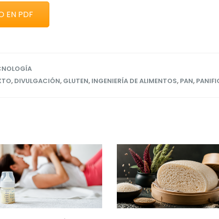
O EN PDF
CNOLOGÍA
XTO
,
DIVULGACIÓN
,
GLUTEN
,
INGENIERÍA DE ALIMENTOS
,
PAN
,
PANIF