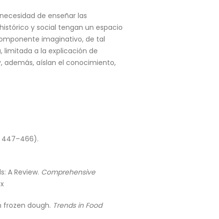
 necesidad de enseñar las
histórico y social tengan un espacio
componente imaginativo, de tal
limitada a la explicación de
, además, aíslan el conocimiento,
 447–466).
s: A Review.
Comprehensive
.x
om frozen dough.
Trends in Food