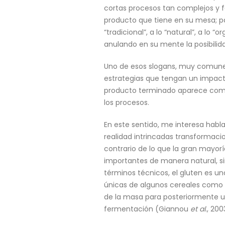
cortas procesos tan complejos y 
producto que tiene en su mesa; p
“tradicional”, a lo “natural”, a l
anulando en su mente la posibilidad
Uno de esos slogans, muy comunes 
estrategias que tengan un impacto
producto terminado aparece como
los procesos.
En este sentido, me interesa habla
realidad intrincadas transformaci
contrario de lo que la gran mayor
importantes de manera natural, s
términos técnicos, el gluten es una
únicas de algunos cereales como e
de la masa para posteriormente un
fermentación (Giannou
et al
., 200