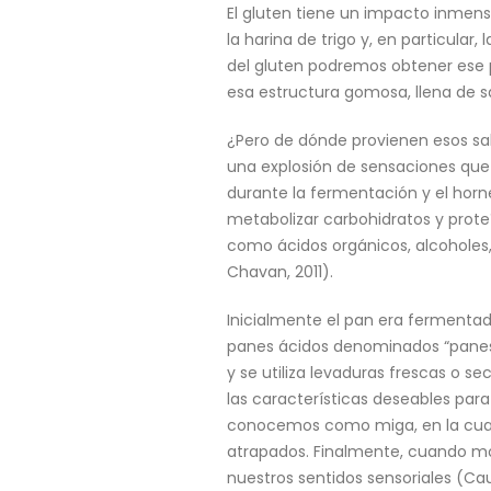
El gluten tiene un impacto inmen
la harina de trigo y, en particula
del gluten podremos obtener ese p
esa estructura gomosa, llena de 
¿Pero de dónde provienen esos sab
una explosión de sensaciones que 
durante la fermentación y el hor
metabolizar carbohidratos y pro
como ácidos orgánicos, alcoholes,
Chavan, 2011).
Inicialmente el pan era fermentad
panes ácidos denominados “panes 
y se utiliza levaduras frescas o 
las características deseables par
conocemos como miga, en la cual t
atrapados. Finalmente, cuando mo
nuestros sentidos sensoriales (Cau