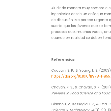
Aludir de manera muy somera a est
ingenierías desde un enfoque más c
de discusión. Me parece urgente q
suerte que los jóvenes que se for
procesos que, muchas veces, anula
cuando en realidad se deben tend
Referencias
Cauvain, S. P., & Young, L. S. (2003
https://doi.org/10.1016/B978-1-85
Chavan, R. S., & Chavan, S. R. (2
Reviews in Food Science and Food
Giannou, V., Kessoglou, V., & Tzia
Science & Technology
,
14
(3), 99-1