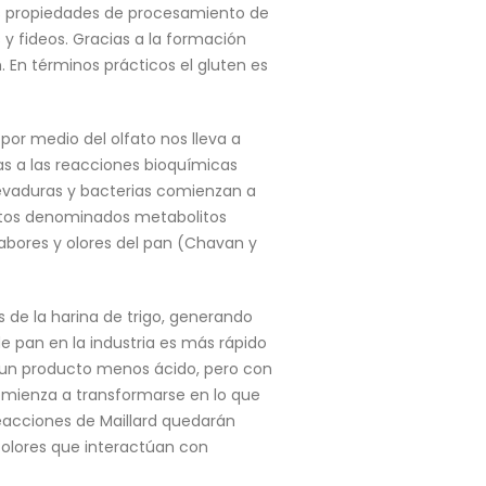
as propiedades de procesamiento de
 y fideos. Gracias a la formación
 En términos prácticos el gluten es
or medio del olfato nos lleva a
as a las reacciones bioquímicas
levaduras y bacterias comienzan a
stos denominados metabolitos
abores y olores del pan (Chavan y
 de la harina de trigo, generando
 pan en la industria es más rápido
r un producto menos ácido, pero con
comienza a transformarse en lo que
eacciones de Maillard quedarán
olores que interactúan con