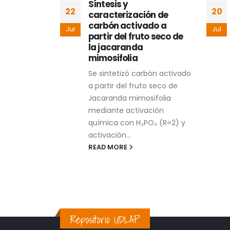
a
Síntesis y
22
20
caracterización de
as
carbón activado a
Jul
Jul
 hidrogeles
partir del fruto seco de
ernativa
la jacaranda
entos
mimosifolia
 menos
Se sintetizó carbón activado
a partir del fruto seco de
 bacterianas
Jacaranda mimosifolia
reto en
mediante activación
naria, no
química con H₃PO₄ (R=2) y
acto en la
activación...
no también...
READ MORE
Repositorio UDLAP