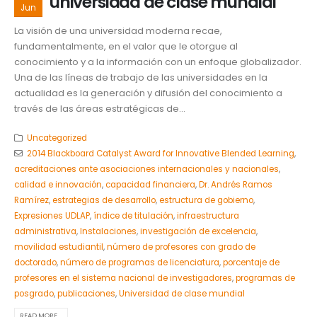
universidad de clase mundial
Jun
La visión de una universidad moderna recae,
fundamentalmente, en el valor que le otorgue al
conocimiento y a la información con un enfoque globalizador.
Una de las líneas de trabajo de las universidades en la
actualidad es la generación y difusión del conocimiento a
través de las áreas estratégicas de...
Uncategorized
2014 Blackboard Catalyst Award for Innovative Blended Learning
,
acreditaciones ante asociaciones internacionales y nacionales
,
calidad e innovación
,
capacidad financiera
,
Dr. Andrés Ramos
Ramírez
,
estrategias de desarrollo
,
estructura de gobierno
,
Expresiones UDLAP
,
índice de titulación
,
infraestructura
administrativa
,
Instalaciones
,
investigación de excelencia
,
movilidad estudiantil
,
número de profesores con grado de
doctorado
,
número de programas de licenciatura
,
porcentaje de
profesores en el sistema nacional de investigadores
,
programas de
posgrado
,
publicaciones
,
Universidad de clase mundial
READ MORE...