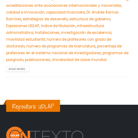
acreditaciones ante asociaciones internacionales y nacionales
,
calidad e innovación
,
capacidad financiera
,
Dr. Andrés Ramos
Ramírez
,
estrategias de desarrollo
,
estructura de gobierno
,
Expresiones UDLAP
,
índice de titulación
,
infraestructura
administrativa
,
Instalaciones
,
investigación de excelencia
,
movilidad estudiantil
,
número de profesores con grado de
doctorado
,
número de programas de licenciatura
,
porcentaje de
profesores en el sistema nacional de investigadores
,
programas de
posgrado
,
publicaciones
,
Universidad de clase mundial
READ MORE...
Repositorio UDLAP