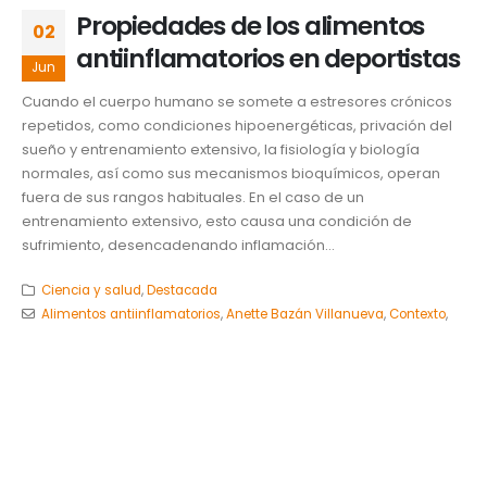
Propiedades de los alimentos
02
antiinflamatorios en deportistas
Jun
Cuando el cuerpo humano se somete a estresores crónicos
repetidos, como condiciones hipoenergéticas, privación del
sueño y entrenamiento extensivo, la fisiología y biología
normales, así como sus mecanismos bioquímicos, operan
fuera de sus rangos habituales. En el caso de un
entrenamiento extensivo, esto causa una condición de
sufrimiento, desencadenando inflamación...
Ciencia y salud
,
Destacada
Alimentos antiinflamatorios
,
Anette Bazán Villanueva
,
Contexto
,
Darien Maldonado Barajas
,
Deportistas
,
Dra. Ana Eugenia Ortega
Regules
,
Indicadores bioquímicos
,
Inflamación
,
Miriam Sánchez
Tapia
,
Proteína C reactiva
,
UDLAP
,
Victoria Huidobro Villanueva
READ MORE...