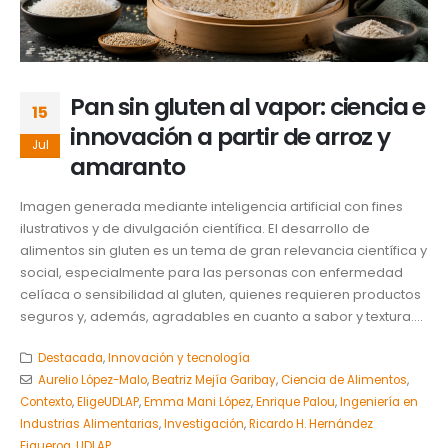
Pan sin gluten al vapor: ciencia e
15
innovación a partir de arroz y
Jul
amaranto
Imagen generada mediante inteligencia artificial con fines
ilustrativos y de divulgación científica. El desarrollo de
alimentos sin gluten es un tema de gran relevancia científica y
social, especialmente para las personas con enfermedad
celíaca o sensibilidad al gluten, quienes requieren productos
seguros y, además, agradables en cuanto a sabor y textura....
Destacada
,
Innovación y tecnología
Aurelio López-Malo
,
Beatriz Mejía Garibay
,
Ciencia de Alimentos
,
Contexto
,
EligeUDLAP
,
Emma Mani López
,
Enrique Palou
,
Ingeniería en
Industrias Alimentarias
,
Investigación
,
Ricardo H. Hernández
Figueroa
,
UDLAP