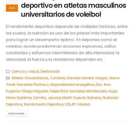
deportivo en atletas masculinos
Jun
universitarios de voleibol
El rendimiento deportivo depende de múltiples factores, entre
los cuales, la nutrición es uno de los pilares más importantes
para lograr un desempeño óptimo. En deportes como el
voleibol, donde predominan acciones explosivas, saltos
constantes y esfuerzos intermitentes de alta intensidad, la
velocidad, la fuerza y la resistencia dependen en...
Ciencia y salud
,
Destacada
Atletas Universitarios
,
Contexto
,
Daniela Herrera Vargas
,
Diana
Yareli González Pacheco
,
disponibilidad energética
,
Dra. Ana
Eugenia Ortega Regules
,
Felipe Raúl González Monterrubio
,
Hugo
Mario Gutiérrez Zamitis
,
Jessica Marlit Cuevas Bahena
,
Nutrición
Deportiva
,
Rendimiento Deportivo
,
UDLAP
,
Voleibol
READ MORE...