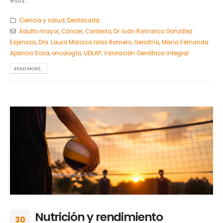
esta...
Ciencia y salud
,
Destacada
Adulto mayor
,
Cáncer
,
Contexto
,
Dr. Iván Romarico González
Espinoza
,
Dra. Laura Marissa Islas Romero
,
Geriatría
,
María Fernanda
Aparicio Sosa
,
oncología
,
UDLAP
,
Valoración Geriátrica Integral
READ MORE...
Nutrición y rendimiento
30