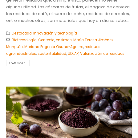
generan residuos que, a simple vista, parecen no tener
alguna utilidad. Las cáscaras de frutas, el bagazo de cerveza,
los residuos de café, el suero de leche, residuos de cereales,
entre muchos otros, son materiales que hoy en día se sabe...
Destacada
,
Innovación y tecnología
Biotecnología
,
Contexto
,
enzimas
,
María Teresa Jiménez
Munguía
,
Mariana Eugenia Osuna-Aguirre
,
residuos
agroindustriales
,
sustentabilidad
,
UDLAP
,
Valorización de residuos
READ MORE...