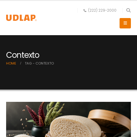
(222) 229-2000
Contexto
HOME
TAG -
CONTEXTO