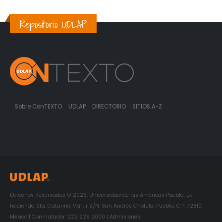
Repositorio UDLAP
Sobre ConTEXTO
UDLAP
DIRECTORIO
SITIOS A-Z
Derechos Reservados © 2026. Universidad de las Américas Puebla. Ex
hacienda Sta. Catarina Mártir S/N. San Andrés Cholula, Puebla. C.P. 72810.
México | Conmutador: 222 229 2000 | Admisiones: