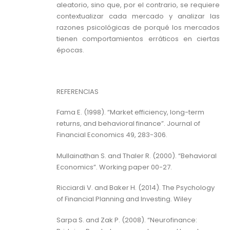
aleatorio, sino que, por el contrario, se requiere
contextualizar cada mercado y analizar las
razones psicológicas de porqué los mercados
tienen comportamientos erráticos en ciertas
épocas.
REFERENCIAS
Fama E. (1998). “Market efficiency, long-term
returns, and behavioral finance”. Journal of
Financial Economics 49, 283-306.
Mullainathan S. and Thaler R. (2000). “Behavioral
Economics”. Working paper 00-27.
Ricciardi V. and Baker H. (2014). The Psychology
of Financial Planning and Investing. Wiley
Sarpa S. and Zak P. (2008). “Neurofinance: