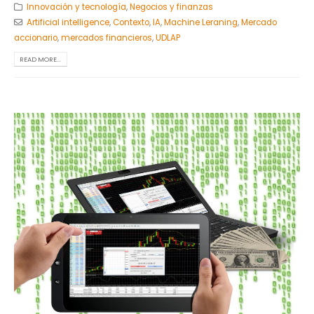
Innovación y tecnología
,
Negocios y finanzas
Artificial intelligence
,
Contexto
,
IA
,
Machine Leraning
,
Mercado
accionario
,
mercados financieros
,
UDLAP
READ MORE...