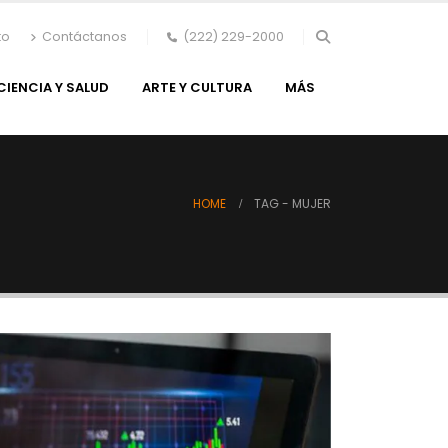
to
Contáctanos
(222) 229-2000
CIENCIA Y SALUD
ARTE Y CULTURA
MÁS
HOME
TAG -
MUJER