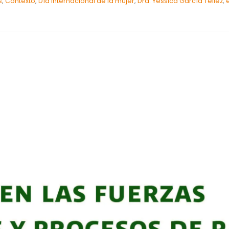
s
,
Contexto
,
Día internacional de la mujer
,
Dra. Yessica García Téllez
,