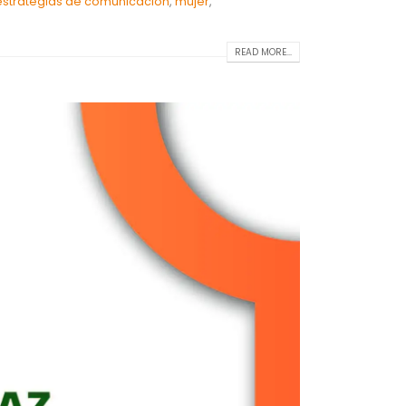
estrategias de comunicación
,
mujer
,
READ MORE...