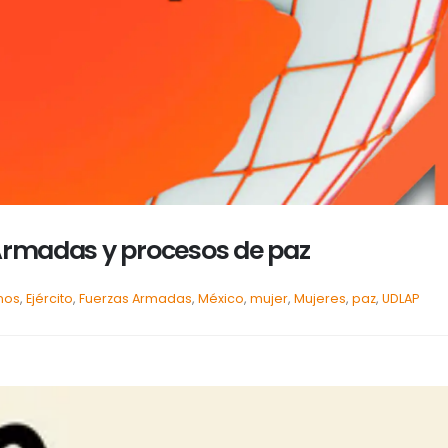
 Armadas y procesos de paz
nos
,
Ejército
,
Fuerzas Armadas
,
México
,
mujer
,
Mujeres
,
paz
,
UDLAP