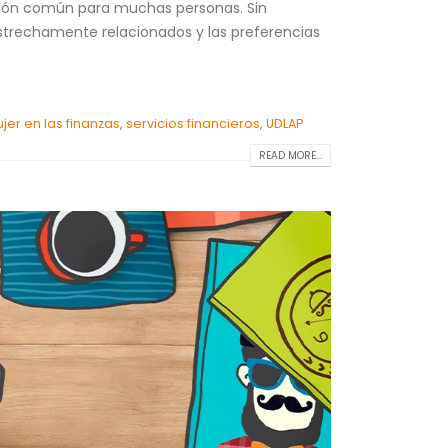
ación común para muchas personas. Sin
estrechamente relacionados y las preferencias
jer en las finanzas
,
servicios financieros
,
UDLAP
READ MORE...