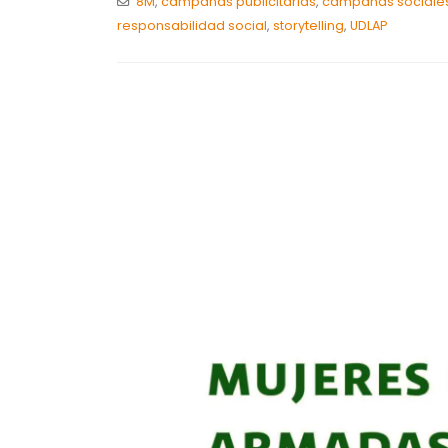
8M
,
campañas publicitarias
,
campañas sociale
responsabilidad social
,
storytelling
,
UDLAP