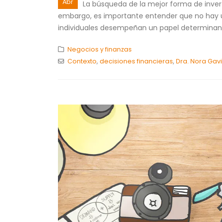
Abr
La búsqueda de la mejor forma de inver
embargo, es importante entender que no hay un
individuales desempeñan un papel determinant
Negocios y finanzas
Contexto
,
decisiones financieras
,
Dra. Nora Gav