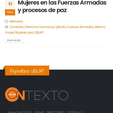
Mujeres en las Fuerzas Armadas
31
y procesos de paz
May
Memoria
Conexión
,
Derechos humanos
,
Ejército
,
Fuerzas Armadas
,
México
,
mujer
,
Mujeres
,
paz
,
UDLAP
READ MORE...
Repositorio UDLAP
Sobre ConTEXTO
UDLAP
DIRECTORIO
SITIOS A-Z