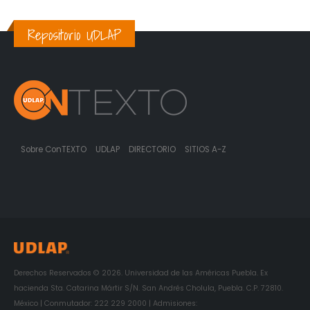
Repositorio UDLAP
Sobre ConTEXTO
UDLAP
DIRECTORIO
SITIOS A-Z
Derechos Reservados © 2026. Universidad de las Américas Puebla. Ex
hacienda Sta. Catarina Mártir S/N. San Andrés Cholula, Puebla. C.P. 72810.
México | Conmutador: 222 229 2000 | Admisiones: