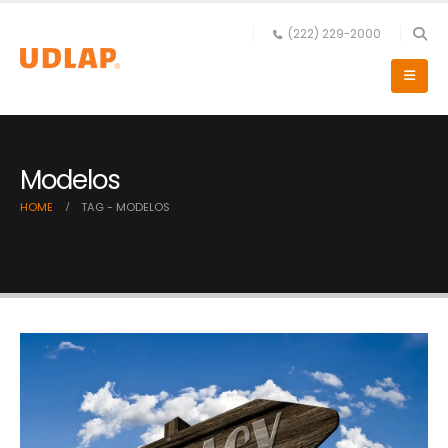
(222) 229-2000
Modelos
HOME
TAG -
MODELOS