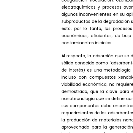
coagulación-floculación, ozoniz
electroquímicos y procesos avan
algunos inconvenientes en su ap
subproductos de la degradación su
esto, por lo tanto, los proces
económicos, eficientes, de baj
contaminantes iniciales.
Al respecto, la adsorción que se
sólido conocido como “adsorbent
de interés) es una metodología 
incluso con compuestos xenobiót
viabilidad económica, no requier
demostrado, que la clave para el
nanotecnología que se define como
sus componentes debe encontrarse
requerimientos de los adsorbente
la producción de materiales nan
aprovechada para la generación 