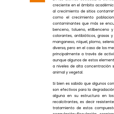
creciente en el ámbito académico t
al crecimiento de sitios contami
como el crecimiento poblacional,
contaminantes que más se encuen
benceno, tolueno, etilbenceno y 
colorantes, antibióticos, grasas 
manganeso, níquel, plomo, seleni
diversa, pero en el caso de los m
principalmente a través de activi
aunque algunos de estos elemento
a niveles de alta concentración 
animal y vegetal.
Si bien es sabido que algunos c
son efectivos para la degradaci
alguna en su estructura en lo
recalcitrantes, es decir resiste
tratamiento de estos compuesto