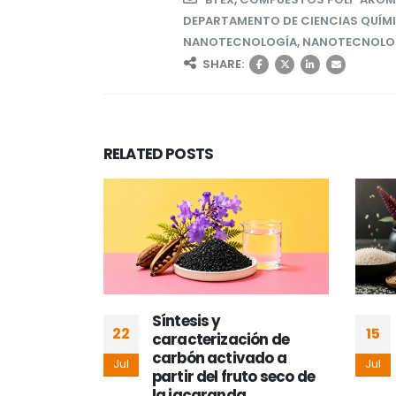
DEPARTAMENTO DE CIENCIAS QUÍM
NANOTECNOLOGÍA
,
NANOTECNOLOGÍ
SHARE:
RELATED
POSTS
a
Síntesis y
22
15
caracterización de
as
carbón activado a
Jul
Jul
 hidrogeles
partir del fruto seco de
ernativa
la jacaranda