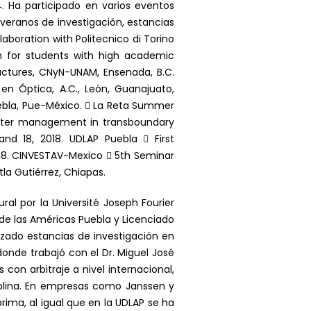
. Ha participado en varios eventos
veranos de investigación, estancias
boration with Politecnico di Torino
ch for students with high academic
ctures, CNyN-UNAM, Ensenada, B.C.
 en Óptica, A.C., León, Guanajuato,
ebla, Pue-México.  La Reta Summer
 water management in transboundary
nd 18, 2018. UDLAP Puebla  First
018. CINVESTAV-Mexico  5th Seminar
tla Gutiérrez, Chiapas.
al por la Université Joseph Fourier
 de las Américas Puebla y Licenciado
izado estancias de investigación en
donde trabajó con el Dr. Miguel José
 con arbitraje a nivel internacional,
ciplina. En empresas como Janssen y
ima, al igual que en la UDLAP se ha