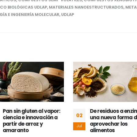
ICO BIOLÓGICAS UDLAP
,
MATERIALES NANOESTRUCTURADOS
,
META
A E INGENIERÍA MOLECULAR
,
UDLAP
Pan sin gluten al vapor:
De residuos a enzi
02
ciencia e innovación a
una nueva forma d
partir de arroz y
aprovechar los
Jul
amaranto
alimentos