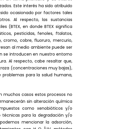
ados. Este interés ha sido atribuido
sido ocasionado por factores tales
otros. Al respecto, las sustancias
es (BTEX, en donde BTEX significa
os, pesticidas, fenoles, ftalatos,
, cromo, cobre, fluoruro, mercurio,
ngresan al medio ambiente puede ser
Zn se introducen en nuestro entorno
ra. Al respecto, cabe resaltar que,
 traza (concentraciones muy bajas),
de problemas para la salud humana,
 en muchos casos estos procesos no
rmanecerán sin alteración química
ompuestos como xenobióticos y/o
o técnicas para la degradación y/o
s podemos mencionar la adsorción,