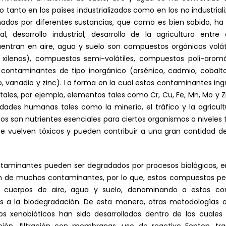
anto en los países industrializados como en los no industrializ
nados por diferentes sustancias, que como es bien sabido, ha 
 desarrollo industrial, desarrollo de la agricultura entre 
tran en aire, agua y suelo son compuestos orgánicos volátil
xilenos), compuestos semi-volátiles, compuestos poli-aromátic
y contaminantes de tipo inorgánico (arsénico, cadmio, cobalto
o, vanadio y zinc). La forma en la cual estos contaminantes i
etales, por ejemplo, elementos tales como Cr, Cu, Fe, Mn, Mo y 
dades humanas tales como la minería, el tráfico y la agricultu
s son nutrientes esenciales para ciertos organismos a niveles
se vuelven tóxicos y pueden contribuir a una gran cantidad 
ontaminantes pueden ser degradados por procesos biológicos,
ón de muchos contaminantes, por lo que, estos compuestos pe
s cuerpos de aire, agua y suelo, denominando a estos c
ntes a la biodegradación. De esta manera, otras metodologías 
s xenobióticos han sido desarrolladas dentro de las cuale