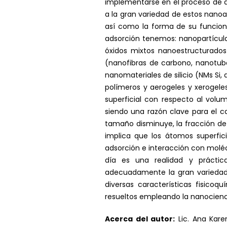
implementarse en el proceso de a
a la gran variedad de estos nano
así como la forma de su funcion
adsorción tenemos: nanopartícula
óxidos mixtos nanoestructurados
(nanofibras de carbono, nanotubo
nanomateriales de silicio (NMs Si,
polímeros y aerogeles y xerogele
superficial con respecto al vol
siendo una razón clave para el c
tamaño disminuye, la fracción de 
implica que los átomos superfic
adsorción e interacción con molé
día es una realidad y prácti
adecuadamente la gran variedad d
diversas características fisic
resueltos empleando la nanocienc
Acerca del autor:
Lic. Ana Kare