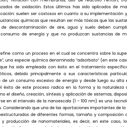
ación, filtración con membranas, uso de reactivo Fenton, t
zados de oxidación. Estos últimos has sido aplicados de man
licación: suelen ser costosos en cuanto a su implementación
stancias químicas que resultan ser más tóxicas que las sustanc
os de descontaminación de aire, agua y suelo deben cumpli
o consumo de energía y que no produzcan sustancias de ma
 define como un proceso en el cual se concentra sobre la supe
e”, una especie química denominada “adsorbato” (en este cas
que ha sido empleada con éxito en el tratamiento específic
icos, debido principalmente a sus características particula
e de un consumo excesivo de energía y desde luego su alta ef
 éxito de este proceso radica en la forma y la naturaleza d
 el diseño, creación, síntesis y aplicación de sistemas, dispos
 en el intervalo de la nanoescala (1 – 100 nm) es una tecnol
s. Considerando que una de las aportaciones importantes de la
oestructurados de diferentes formas, tamaño y composición q
y producción de nanomateriales, es decir, en este caso, los