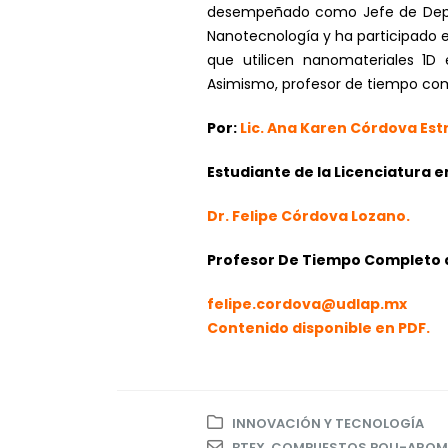
desempeñado como Jefe de Depart
Nanotecnología y ha participado e
que utilicen nanomateriales 1D
Asimismo, profesor de tiempo com
Por:
Lic. Ana Karen Córdova Est
Estudiante de la Licenciatura 
Dr. Felipe Córdova Lozano.
Profesor De Tiempo Completo d
felipe.cordova@udlap.mx
Contenido disponible en PDF.
INNOVACIÓN Y TECNOLOGÍA
BTEX
,
COMPUESTOS POLI-AROM