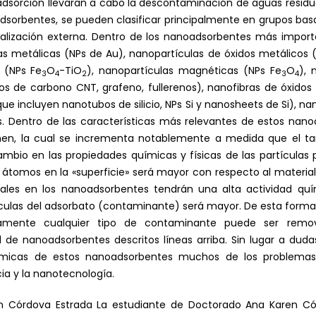
dsorción llevaran a cabo la descontaminación de aguas residua
adsorbentes, se pueden clasificar principalmente en grupos ba
alización externa. Dentro de los nanoadsorbentes más import
s metálicas (NPs de Au), nanopartículas de óxidos metálicos 
 (NPs Fe
O
-TiO
), nanopartículas magnéticas (NPs Fe
O
), 
3
4
2
3
4
s de carbono CNT, grafeno, fullerenos), nanofibras de óxidos
 que incluyen nanotubos de silicio, NPs Si y nanosheets de Si), n
s. Dentro de las características más relevantes de estos nano
umen, la cual se incrementa notablemente a medida que el t
ambio en las propiedades químicas y físicas de las partícula
átomos en la «superficie» será mayor con respecto al material
iales en los nanoadsorbentes tendrán una alta actividad q
culas del adsorbato (contaminante) será mayor. De esta forma
camente cualquier tipo de contaminante puede ser remo
e nanoadsorbentes descritos líneas arriba. Sin lugar a dudas,
oquímicas de estos nanoadsorbentes muchos de los problema
ia y la nanotecnología.
n Córdova Estrada La estudiante de Doctorado Ana Karen Cór