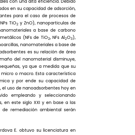
les con una alta eficiencia. Debido
sados en su capacidad de adsorción,
antes para el caso de procesos de
(NPs TiO
y ZnO), nanoparticulas de
2
nanomateriales a base de carbono
 metálicos (NFs de TiO
, NFs Al
O
),
2
2
3
anoarcillas, nanomateriales a base de
adsorbentes es su relación de área
amaño del nanomaterial disminuye,
s pequeñas, ya que a medida que su
 micro o macro. Esta característica
uímica y por ende su capacidad de
, el uso de nanoadsorbentes hoy en
vido empleando y seleccionando
 en este siglo XXI y en base a las
s de remediación ambiental serán
dova E. obtuvo su licenciatura en