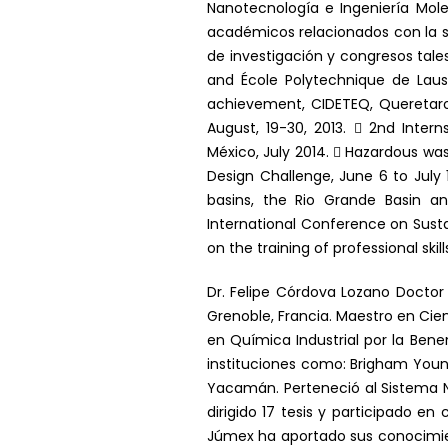
Nanotecnología e Ingeniería Mole
académicos relacionados con la s
de investigación y congresos tale
and École Polytechnique de Laus
achievement, CIDETEQ, Queretaro
August, 19-30, 2013.  2nd Inter
México, July 2014.  Hazardous w
Design Challenge, June 6 to July
basins, the Rio Grande Basin a
International Conference on Sust
on the training of professional ski
Dr. Felipe Córdova Lozano Doctor 
Grenoble, Francia. Maestro en Cie
en Química Industrial por la Bene
instituciones como: Brigham Young
Yacamán. Perteneció al Sistema Nac
dirigido 17 tesis y participado e
Júmex ha aportado sus conocimient