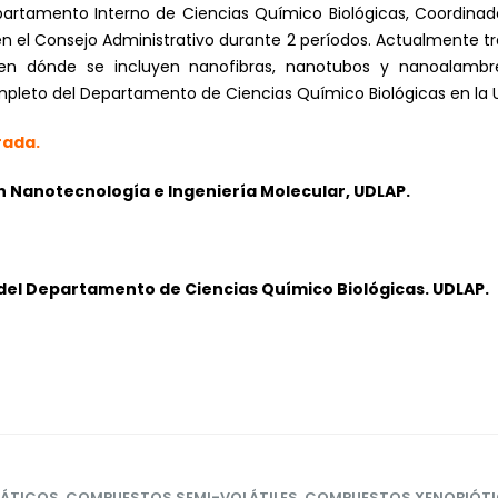
amento Interno de Ciencias Químico Biológicas, Coordinado
n el Consejo Administrativo durante 2 períodos. Actualmente tra
 en dónde se incluyen nanofibras, nanotubos y nanoalambre
pleto del Departamento de Ciencias Químico Biológicas en la U
rada.
en Nanotecnología e Ingeniería Molecular, UDLAP.
el Departamento de Ciencias Químico Biológicas. UDLAP.
ÁTICOS
,
COMPUESTOS SEMI-VOLÁTILES
,
COMPUESTOS XENOBIÓT