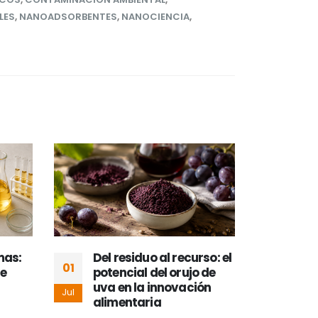
LES
,
NANOADSORBENTES
,
NANOCIENCIA
,
mas:
Del residuo al recurso: el
De 
01
18
e
potencial del orujo de
dep
uva en la innovación
del 
Jul
May
alimentaria
tom