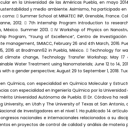
cular en la Universidad de las Américas Puebla, en mayo 2014
ustentabilidad y medio ambiente. Asimismo, ha participado en 
s como:  Summer School at MINATEC INP, Grenoble, France. Colla
anne, 2012.  7th Internship Program Introduction to resear
, México. Summer 2013.  IV Workshop of Physics on Nanostru
nship Program, “Young of Excellence”, Centro de Investigación
aste management, SMIACC, February 26 and 4th March, 2016. Pu
 15, 2016 at Brodmann52 in Puebla, México.  Technology for
nd climate change, Technology Transfer Workshop; May 17 a
ainable Water Treatment using Nanomaterials; June 12 to 14, 2
lls with a gender perspective; August 29 to September 1, 2018. Tux
en Química, con especialidad en Química Molecular y Estructur
ncias con especialidad en Ingeniería Química por la Universidad
mérita Universidad Autónoma de Puebla. El Dr. Córdova ha real
 University, en Utah y The University of Texas at San Antonio, 
ional de Investigadores en el nivel 1. Ha publicado 14 artículos
n congresos nacionales e internacionales relacionados a su dis
os en proyectos de control de calidad y análisis de materia pr