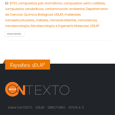
BTEX
,
compuestos poli-aromáticos
,
compuestos semi-volátiles
,
compuestos xenobióticos
,
contaminación ambiental
,
Departamento
de Ciencias Químico Biológicas UDLAP
,
materiales
nanoestructurados
,
metales
,
nanoadsorbentes
,
nanociencia
,
nanotecnología
,
Nanotecnología e Ingeniería Molecular
,
UDLAP
READ MORE...
Repositorio UDLAP
Sobre ConTEXTO
UDLAP
DIRECTORIO
SITIOS A-Z