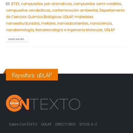
BTEX
,
compuestos poli-aromáticos
,
compuestos semi-volátiles
,
compuestos xenobióticos
,
contaminación ambiental
,
Departamento
de Ciencias Químico Biológicas UDLAP
,
materiales
nanoestructurados
,
metales
,
nanoadsorbentes
,
nanociencia
,
nanotecnología
,
Nanotecnología e Ingeniería Molecular
,
UDLAP
READ MORE...
Repositorio UDLAP
Sobre ConTEXTO
UDLAP
DIRECTORIO
SITIOS A-Z