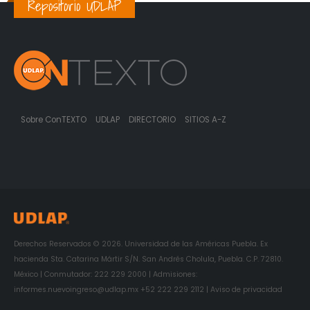
Repositorio UDLAP
Sobre ConTEXTO
UDLAP
DIRECTORIO
SITIOS A-Z
Derechos Reservados © 2026. Universidad de las Américas Puebla. Ex
hacienda Sta. Catarina Mártir S/N. San Andrés Cholula, Puebla. C.P. 72810.
México | Conmutador: 222 229 2000 | Admisiones:
informes.nuevoingreso@udlap.mx +52 222 229 2112 | Aviso de privacidad