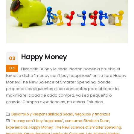
Happy Money
03
Dic
Elizabeth Dunn y Michael Norton ponen a prueba el
famoso dicho “money can´t buy happiness” en su libro Happy
Money: The New Science of Smarter Spending, donde
proponen los siguientes cinco conceptos para obtener la
máxima felicidad de cada compra, ya sea pequeña o
grande. Compra experiencias, no cosas. Estudios...
Desarrollo y Responsabilidad Social
,
Negocios y finanzas
“money can´t buy happiness”
,
consumo
,
Elizabeth Dunn
,
Experiencias
,
Happy Money: The New Science of Smarter Spending
,
inversión
,
Karen Hermida Ladrón de Guevara
,
lujo
,
Michael Norton
,